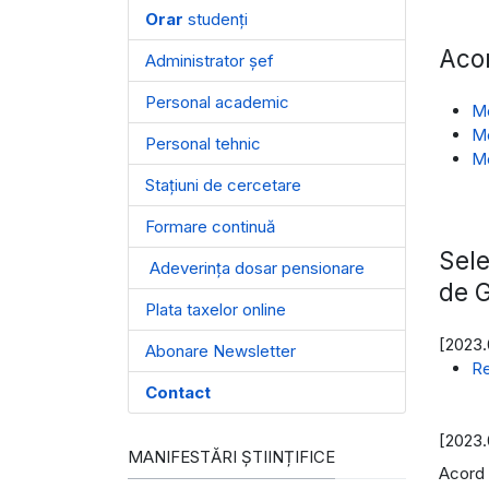
Orar
studenți
Acor
Administrator șef
Personal academic
Mo
Mo
Personal tehnic
Mo
Stațiuni de cercetare
Formare continuă
Sele
Adeverința dosar pensionare
de G
Plata taxelor online
[2023.
Abonare Newsletter
Re
Contact
[2023.
MANIFESTĂRI ȘTIINȚIFICE
Acord 