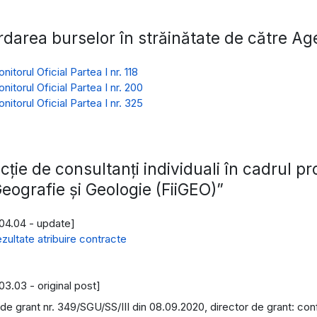
darea burselor în străinătate de către Age
nitorul Oficial Partea I nr. 118
nitorul Oficial Partea I nr. 200
nitorul Oficial Partea I nr. 325
cție de consultanți individuali în cadrul pr
eografie și Geologie (FiiGEO)”
04.04 - update]
zultate atribuire contracte
03.03 - original post]
de grant nr. 349/SGU/SS/III din 08.09.2020, director de grant: conf.