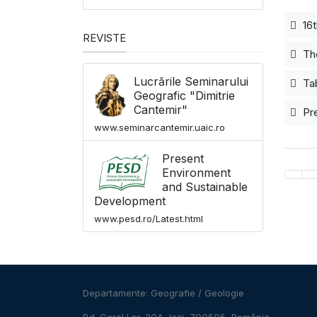
16t
REVISTE
The
Lucrările Seminarului
Tab
Geografic "Dimitrie
Cantemir"
Pre
www.seminarcantemir.uaic.ro
Present
Environment
and Sustainable
Development
www.pesd.ro/Latest.html
Departamente:
Geografie
/
Geologie
Bd. Carol I nr. 20A, Iași, 700505, România