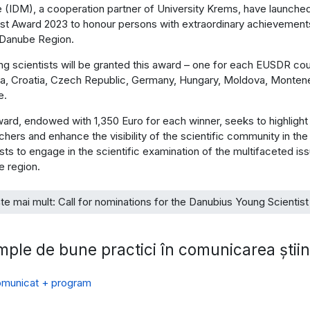
 (IDM), a cooperation partner of University Krems, have launched
ist Award 2023 to honour persons with extraordinary achievements in
 Danube Region.
ng scientists will be granted this award – one for each EUSDR coun
ia, Croatia, Czech Republic, Germany, Hungary, Moldova, Montene
e.
ard, endowed with 1,350 Euro for each winner, seeks to highlight 
chers and enhance the visibility of the scientific community in t
ists to engage in the scientific examination of the multifaceted is
 region.
te mai mult: Call for nominations for the Danubius Young Scienti
ple de bune practici în comunicarea știin
municat + program