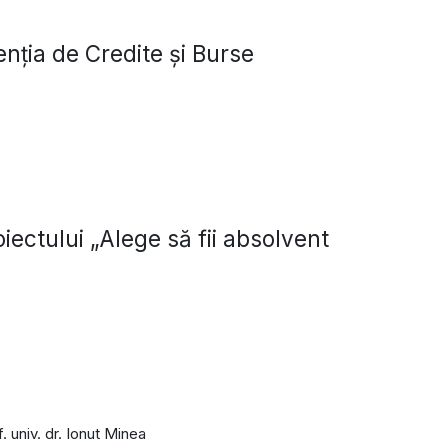
nția de Credite și Burse
oiectului „Alege să fii absolvent
 univ. dr.
Ionut Minea