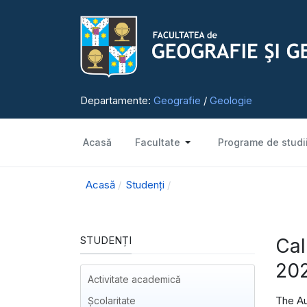
Departamente:
Geografie
/
Geologie
Acasă
Facultate
Programe de studi
Acasă
Studenți
STUDENȚI
Cal
20
Activitate academică
The Au
Școlaritate