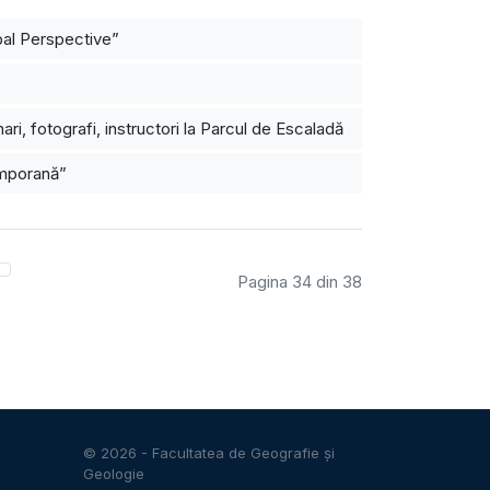
bal Perspective”
i, fotografi, instructori la Parcul de Escaladă
emporană”
Pagina 34 din 38
© 2026 -
Facultatea de Geografie și
Geologie