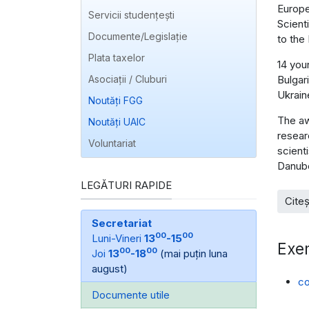
Europe
Servicii studențești
Scient
Documente/Legislație
to the
Plata taxelor
14 you
Asociații / Cluburi
Bulgar
Ukrain
Noutăți FGG
The aw
Noutăți UAIC
resear
Voluntariat
scient
Danube
LEGĂTURI RAPIDE
Citeș
Secretariat
00
00
Luni-Vineri
13
-15
Exem
00
00
Joi
13
-18
(mai puțin luna
august)
co
Documente utile