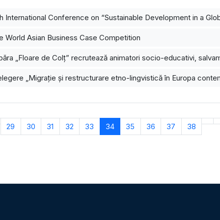
h International Conference on “Sustainable Development in a Glo
 World Asian Business Case Competition
ăra „Floare de Colț” recrutează animatori socio-educativi, salvamar
legere „Migrație și restructurare etno-lingvistică în Europa cont
29
30
31
32
33
34
35
36
37
38