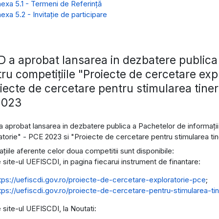
exa 5.1 - Termeni de Referință
exa 5.2 - Invitație de participare
 a aprobat lansarea in dezbatere publica 
ru competiţiile "Proiecte de cercetare exp
iecte de cercetare pentru stimularea tine
2023
 aprobat lansarea in dezbatere publica a Pachetelor de informații
atorie" - PCE 2023 si "Proiecte de cercetare pentru stimularea t
ațiile aferente celor doua competitii sunt disponibile:
 site-ul UEFISCDI, in pagina fiecarui instrument de finantare:
tps://uefiscdi.gov.ro/proiecte-de-cercetare-exploratorie-pce
;
tps://uefiscdi.gov.ro/proiecte-de-cercetare-pentru-stimularea-t
 site-ul UEFISCDI, la Noutati: