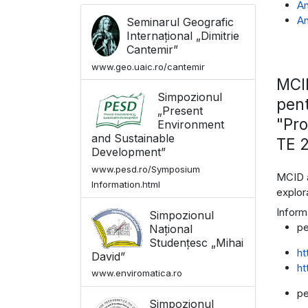
An
An
Seminarul Geografic
Internațional „Dimitrie
Cantemir”
www.geo.uaic.ro/cantemir
MCID
Simpozionul
pent
„Present
"Pro
Environment
and Sustainable
TE 
Development”
www.pesd.ro/Symposium
MCID a
Information.html
explor
Inform
Simpozionul
pe
Național
Studențesc „Mihai
ht
David”
ht
www.enviromatica.ro
pe
Simpozionul