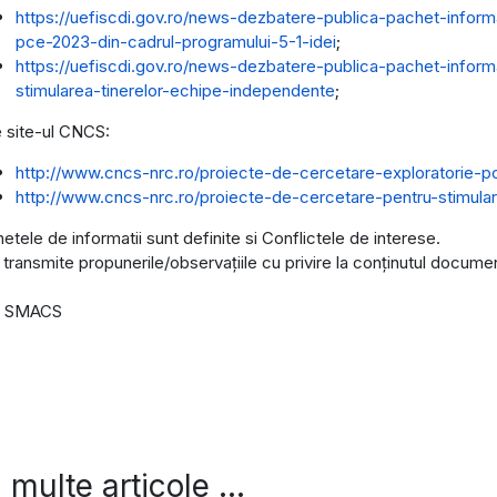
https://uefiscdi.gov.ro/news-dezbatere-publica-pachet-inform
pce-2023-din-cadrul-programului-5-1-idei
;
https://uefiscdi.gov.ro/news-dezbatere-publica-pachet-inform
stimularea-tinerelor-echipe-independente
;
 site-ul CNCS:
http://www.cncs-nrc.ro/proiecte-de-cercetare-exploratorie-p
http://www.cncs-nrc.ro/proiecte-de-cercetare-pentru-stimula
etele de informatii sunt definite si Conflictele de interese.
 transmite propunerile/observațiile cu privire la conținutul docume
a SMACS
 multe articole …