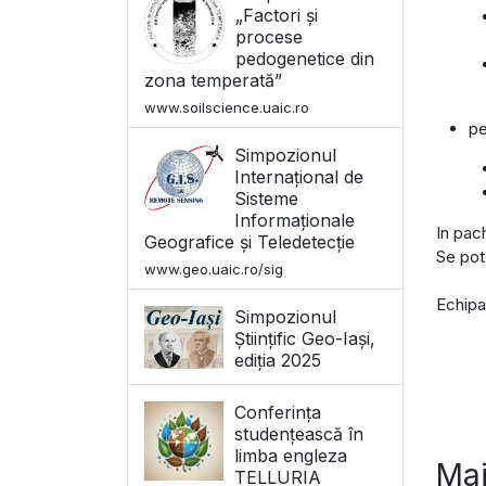
„Factori și
procese
pedogenetice din
zona temperată”
www.soilscience.uaic.ro
pe
Simpozionul
Internațional de
Sisteme
Informaționale
In pach
Geografice și Teledetecție
Se pot
www.geo.uaic.ro/sig
Echip
Simpozionul
Științific Geo-Iași,
ediția 2025
Conferința
studențească în
limba engleza
Mai
TELLURIA