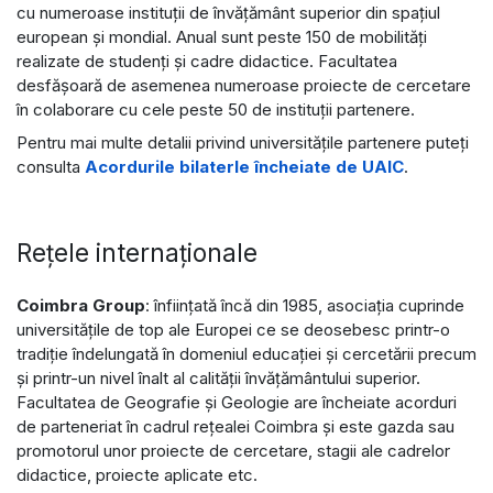
cu numeroase instituţii de învăţământ superior din spaţiul
european și mondial. Anual sunt peste 150 de mobilități
realizate de studenţi și cadre didactice. Facultatea
desfăşoară de asemenea numeroase proiecte de cercetare
în colaborare cu cele peste 50 de instituţii partenere.
Pentru mai multe detalii privind universitățile partenere puteți
consulta
Acordurile bilaterle încheiate de UAIC
.
Rețele internaționale
Coimbra Group
: înfiinţată încă din 1985, asociaţia cuprinde
universităţile de top ale Europei ce se deosebesc printr-o
tradiţie îndelungată în domeniul educaţiei şi cercetării precum
şi printr-un nivel înalt al calităţii învăţământului superior.
Facultatea de Geografie şi Geologie are încheiate acorduri
de parteneriat în cadrul reţealei Coimbra și este gazda sau
promotorul unor proiecte de cercetare, stagii ale cadrelor
didactice, proiecte aplicate etc.