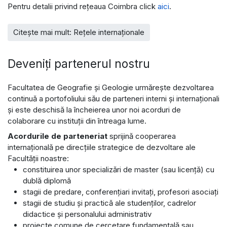
Pentru detalii privind reţeaua Coimbra click
aici
.
Citește mai mult: Rețele internaționale
Deveniți partenerul nostru
Facultatea de Geografie şi Geologie urmăreşte dezvoltarea
continuă a portofoliului său de parteneri interni și internaţionali
și este deschisă la încheierea unor noi acorduri de
colaborare cu instituții din întreaga lume.
Acordurile de parteneriat
sprijină cooperarea
internaţională pe direcţiile strategice de dezvoltare ale
Facultății noastre:
constituirea unor specializări de master (sau licență) cu
dublă diplomă
stagii de predare, conferențiari invitați, profesori asociați
stagii de studiu şi practică ale studenţilor, cadrelor
didactice și personalului administrativ
proiecte comune de cercetare fundamentală sau