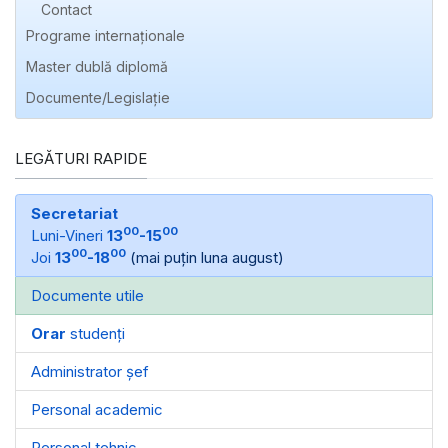
Contact
Programe internaționale
Master dublă diplomă
Documente/Legislație
LEGĂTURI RAPIDE
Secretariat
00
00
Luni-Vineri
13
-15
00
00
Joi
13
-18
(mai puțin luna august)
Documente utile
Orar
studenți
Administrator șef
Personal academic
Personal tehnic