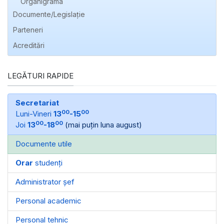
Organigrama
Documente/Legislație
Parteneri
Acreditări
LEGĂTURI RAPIDE
Secretariat
00
00
Luni-Vineri
13
-15
00
00
Joi
13
-18
(mai puțin luna august)
Documente utile
Orar
studenți
Administrator șef
Personal academic
Personal tehnic