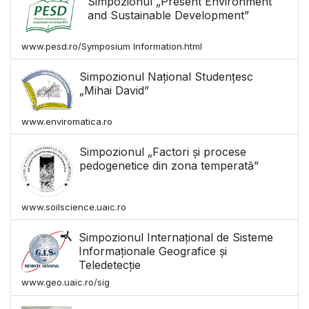
Simpozionul „Present Environment
and Sustainable Development”
www.pesd.ro/Symposium Information.html
Simpozionul Național Studențesc
„Mihai David”
www.enviromatica.ro
Simpozionul „Factori și procese
pedogenetice din zona temperată”
www.soilscience.uaic.ro
Simpozionul Internațional de Sisteme
Informaționale Geografice și
Teledetecție
www.geo.uaic.ro/sig