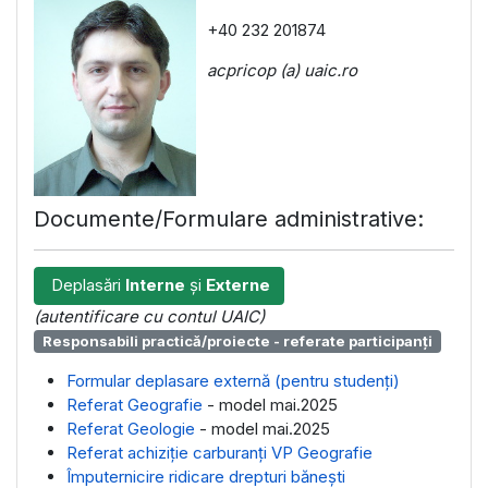
+40 232 201874
acpricop (a) uaic.ro
Documente/Formulare administrative:
Deplasări
Interne
și
Externe
(autentificare cu contul UAIC)
Responsabili practică/proiecte - referate participanți
Formular deplasare externă (pentru studenți)
Referat Geografie
- model mai.2025
Referat Geologie
- model mai.2025
Referat achiziţie carburanţi VP Geografie
Împuternicire ridicare drepturi băneşti