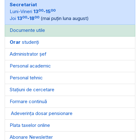
Secretariat
00
00
Luni-Vineri
13
-15
00
00
Joi
13
-18
(mai puțin luna august)
Documente utile
Orar
studenți
Administrator șef
Personal academic
Personal tehnic
Stațiuni de cercetare
Formare continuă
Adeverința dosar pensionare
Plata taxelor online
Abonare Newsletter