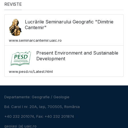
REVISTE
Lucrările Seminarului Geografic "Dimitrie
Cantemir"
www.seminarcantemir.uaic.ro
Present Environment and Sustainable
Development
www.pesd.ro/Latest.html
Departamente:
Geografie
/
Geologie
Bd. Carol I nr. 20A, Iași, 700505, România
+40 232 201074, Fax: +40 232 201874
geoiasi (a) uaic.ro