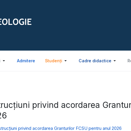
i
Admitere
Studenți
Cadre didactice
R
trucțiuni privind acordarea Grantu
26
strucțiuni privind acordarea Granturilor FCSU pentru anul 2026