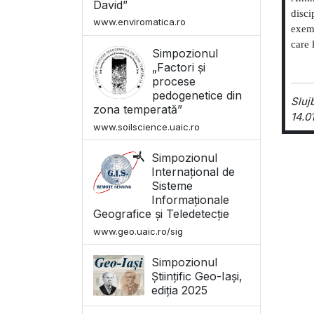
David”
disci
www.enviromatica.ro
exemp
care 
Simpozionul
„Factori și
procese
pedogenetice din
Sluj
zona temperată”
14.01
www.soilscience.uaic.ro
Simpozionul
Internațional de
Sisteme
Informaționale
Geografice și Teledetecție
www.geo.uaic.ro/sig
Simpozionul
Științific Geo-Iași,
ediția 2025