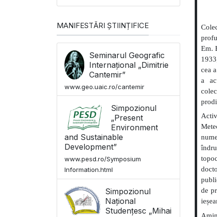
MANIFESTĂRI ȘTIINȚIFICE
Colec
profu
Em. E
Seminarul Geografic
1933,
Internațional „Dimitrie
cea a
Cantemir”
a ac
www.geo.uaic.ro/cantemir
colec
prodi
Simpozionul
Acti
„Present
Mete
Environment
and Sustainable
nume
Development”
îndr
topo
www.pesd.ro/Symposium
docto
Information.html
publi
Simpozionul
de pr
Național
ieșea
Studențesc „Mihai
Amin