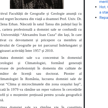
merit
Hot. 
a sta
tivul Facultății de Geografie și Geologie anunță cu
Repar
nd regret încetarea din viață a doamnei Prof. Univ. Dr.
lena Erhan. Născută în satul Tansa din județul Iași în
 cariera profesională a domniei sale se confundă cu
 Universității “Alexandru Ioan Cuza” din Iași, în care
tivat cu devotament și pricepere ca membru al
tivului de Geografie pe tot parcursul îndelungatei și
gioasei activități între 1957 și 2010.
vitatea domniei sale s-a concentrat în domeniul
orologiei și Climatologiei, formând generații
roase de profesioniști în domeniu din calitate de
umător de licență sau doctorat. Pionier al
climatologiei în România, lucrarea domniei sale de
rat “Clima și microclimatele din zona orașului Iași”,
cată în 1979 va rămâne un reper valoros în cercetările
ofil și o moștenire prețioasă pentru școala geografică
nă.
tirea domniei sale va rămâne vie în conștiința