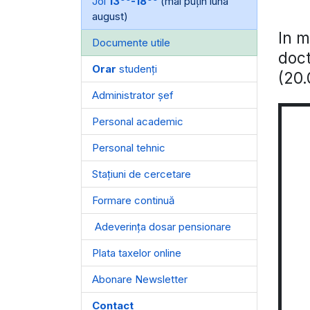
Joi
13
-18
(mai puțin luna
august)
In m
Documente utile
doc
Orar
studenți
(20.
Administrator șef
Personal academic
Personal tehnic
Stațiuni de cercetare
Formare continuă
Adeverința dosar pensionare
Plata taxelor online
Abonare Newsletter
Contact