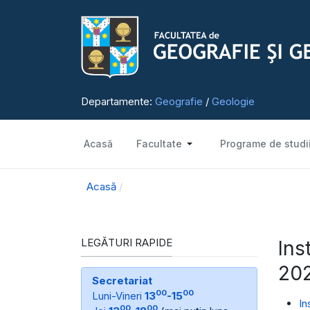
Departamente:
Geografie
/
Geologie
Acasă
Facultate
Programe de studi
Acasă
LEGĂTURI RAPIDE
Ins
20
Secretariat
00
00
Luni-Vineri
13
-15
In
00
00