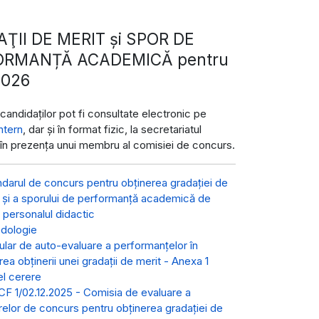
ŢII DE MERIT și SPOR DE
ORMANȚĂ ACADEMICĂ pentru
2026
candidaților pot fi consultate electronic pe
intern
, dar și în format fizic, la secretariatul
i, în prezența unui membru al comisiei de concurs.
darul de concurs pentru obținerea gradației de
 și a sporului de performanță academică de
 personalul didactic
dologie
lar de auto-evaluare a performanțelor în
ea obținerii unei gradații de merit - Anexa 1
l cerere
CF 1/02.12.2025 - Comisia de evaluare a
elor de concurs pentru obținerea gradației de