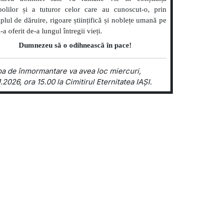
polilor și a tuturor celor care au cunoscut-o, prin
lul de dăruire, rigoare științifică și noblețe umană pe
l-a oferit de-a lungul întregii vieți.
Dumnezeu să o odihnească în pace!
ba de înmormantare va avea loc miercuri,
.2026, ora 15.00 la Cimitirul Eternitatea IAȘI.