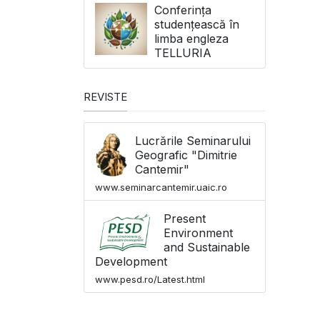
Conferința
studențească în
limba engleza
TELLURIA
REVISTE
Lucrările Seminarului
Geografic "Dimitrie
Cantemir"
www.seminarcantemir.uaic.ro
Present
Environment
and Sustainable
Development
www.pesd.ro/Latest.html