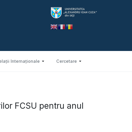
elații Internaționale
Cercetare
rilor FCSU pentru anul