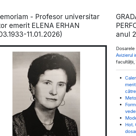
emoriam - Profesor universitar
GRADA
tor emerit ELENA ERHAN
PERF
03.1933-11.01.2026)
anul 
Dosarele 
Avizierul 
facultăți
Calen
merit
către
Meto
Formu
veder
Mode
Hot. 
dosar