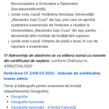
Recunoaștere și Echivalare a Diplomelor
(bacalaureat/licență);
(unde este cazul) Hotărârea Senatului Universității
„Alexandru Ioan Cuza” din Iași, prin care se aprobă
susținerea examenului de finalizare a studiilor la
Universitatea „Alexandru Ioan Cuza” din Iași, pentru
absolvenții altor instituții de învățământ superior.
(unde este cazul) chitanţa de plată a taxei, în caz de
repetare a examenului.
!!! Adeverința de absolvire se va elibera numai cu numele
din certificatul de naștere
, conform Ordinului nr.
4156/27.04.2020
Hotărârea CF 2/08.02.2022 - Indicele de similitudine
maxim admis
Teme și bibliografii pentru examenul de licență
(departamentul Geografie):
Geografie
Geografia turismului
Geografia turismului - în limba franceză