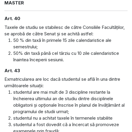
MASTER
Art. 40
Taxele de studiu se stabilesc de către Consiliile Facultăţilor,
se aprobă de către Senat şi se achită astfel:
50 % din taxă în primele 15 zile calendaristice ale
semestrului;
50% din taxă până cel târziu cu 10 zile calendaristice
înaintea începerii sesiunii.
Art. 43
Exmatricularea are loc dacă studentul se află în una dintre
următoarele situaţii:
studentul are mai mult de 3 discipline restante la
încheierea ultimului an de studiu dintre disciplinele
obligatorii şi opţionale înscrise în planul de învăţământ al
programului de studii urmat;
studentul nu a achitat taxele în termenele stabilite
studentul a fost dovedit că a încercat să promoveze
examenele prin fraudă;