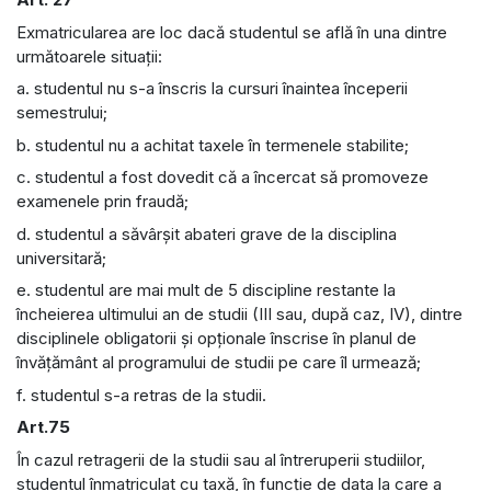
Exmatricularea are loc dacă studentul se află în una dintre
următoarele situaţii:
a. studentul nu s-a înscris la cursuri înaintea începerii
semestrului;
b. studentul nu a achitat taxele în termenele stabilite;
c. studentul a fost dovedit că a încercat să promoveze
examenele prin fraudă;
d. studentul a săvârşit abateri grave de la disciplina
universitară;
e. studentul are mai mult de 5 discipline restante la
încheierea ultimului an de studii (III sau, după caz, IV), dintre
disciplinele obligatorii şi opţionale înscrise în planul de
învăţământ al programului de studii pe care îl urmează;
f. studentul s-a retras de la studii.
Art.75
În cazul retragerii de la studii sau al întreruperii studiilor,
studentul înmatriculat cu taxă, în funcţie de data la care a