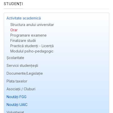
STUDENȚI
Activitate academică
Structura anului universitar
Orar
Programare examene
Finalizare studii
Practică studenți - Licență
Modulul psiho-pedagogic
Școlaritate
Servicii studențești
Documente/Legislație
Plata taxelor
Asociații / Cluburi
Noutăți FGG
Noutăți UAIC
Voluntariat