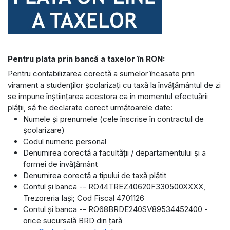
Pentru plata prin bancă a taxelor în RON:
Pentru contabilizarea corectă a sumelor încasate prin
virament a studenţilor şcolarizaţi cu taxă la învăţământul de zi
se impune înştiinţarea acestora ca în momentul efectuării
plăţii, să fie declarate corect următoarele date:
Numele şi prenumele (cele înscrise în contractul de
şcolarizare)
Codul numeric personal
Denumirea corectă a facultăţii / departamentului şi a
formei de învăţământ
Denumirea corectă a tipului de taxă plătit
Contul şi banca -- RO44TREZ40620F330500XXXX,
Trezoreria Iaşi; Cod Fiscal 4701126
Contul şi banca -- RO68BRDE240SV89534452400 -
orice sucursală BRD din ţară