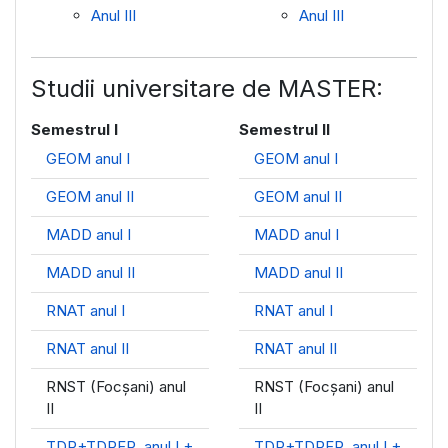
Anul III
Anul III
Studii universitare de MASTER:
Semestrul I
Semestrul II
GEOM anul I
GEOM anul I
GEOM anul II
GEOM anul II
MADD anul I
MADD anul I
MADD anul II
MADD anul II
RNAT anul I
RNAT anul I
RNAT anul II
RNAT anul II
RNST (Focșani) anul
RNST (Focșani) anul
II
II
TDR+TDRFR, anul I +
TDR+TDRFR, anul I +