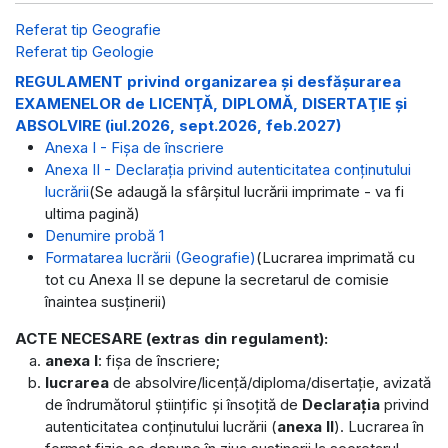
Referat tip Geografie
Referat tip Geologie
REGULAMENT privind organizarea şi desfăşurarea
EXAMENELOR de LICENŢĂ, DIPLOMĂ, DISERTAŢIE și
ABSOLVIRE (iul.2026, sept.2026, feb.2027)
Anexa I - Fișa de înscriere
Anexa II - Declarația privind autenticitatea conținutului
lucrării
(Se adaugă la sfârşitul lucrării imprimate - va fi
ultima pagină)
Denumire probă 1
Formatarea lucrării (Geografie)
(Lucrarea imprimată cu
tot cu Anexa II se depune la secretarul de comisie
înaintea susținerii)
ACTE NECESARE (extras din regulament):
anexa I
: fișa de înscriere;
lucrarea
de absolvire/licenţă/diploma/disertaţie, avizată
de îndrumătorul științific și însoțită de
Declarația
privind
autenticitatea conţinutului lucrării (
anexa II
). Lucrarea în