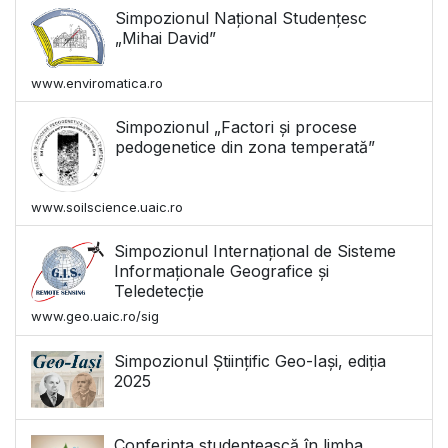
Simpozionul Național Studențesc
„Mihai David”
www.enviromatica.ro
Simpozionul „Factori și procese
pedogenetice din zona temperată”
www.soilscience.uaic.ro
Simpozionul Internațional de Sisteme
Informaționale Geografice și
Teledetecție
www.geo.uaic.ro/sig
Simpozionul Științific Geo-Iași, ediția
2025
Conferința studențească în limba