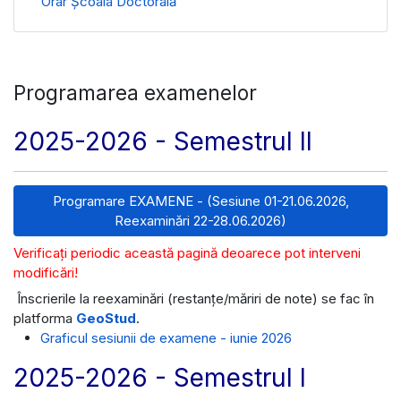
Orar Școala Doctorală
Programarea examenelor
2025-2026 - Semestrul II
Programare EXAMENE - (Sesiune 01-21.06.2026,
Reexaminări 22-28.06.2026)
Verificați periodic această pagină deoarece pot interveni
modificări!
Înscrierile la reexaminări (restanțe/măriri de note) se fac în
platforma
GeoStud
.
Graficul sesiunii de examene - iunie 2026
2025-2026 - Semestrul I