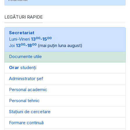
LEGĂTURI RAPIDE
Secretariat
00
00
Luni-Vineri
13
-15
00
00
Joi
13
-18
(mai puțin luna august)
Documente utile
Orar
studenți
Administrator șef
Personal academic
Personal tehnic
Stațiuni de cercetare
Formare continuă