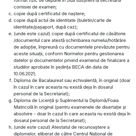
format fizic se depune în ziua susținerii la secretarul
comisiei de examen;
copie după certificatul de naştere;
copie după actul de identitate (buletin/carte de
identitate/paşaport, după caz);
(unde este cazul) copie după certificatul de căsătorie
/documentul care atestă schimbarea numelui/hotărâre
de adopție, împreună cu documentele prevăzute pentru
aceste situații, conform Normelor pentru gestionarea
datelor și documentelor privind examenul de finalizare a
studiilor aprobate în ședința BECA din data de
10.06.2021;
Diploma de Bacalaureat sau echivalentă, în original (doar
în cazul în care aceasta nu există deja în dosarul
personal de la Secretariat);
Diploma de Licenţă şi Suplimentul la Diplomă/Foaia
Matricolă în original (pentru examenele de disertaţie şi
absolvire - doar în cazul în care aceasta nu există deja în
dosarul personal de la Secretariat);
(unde este cazul) Atestatul de recunoaștere a
diplomelor, eliberat de către Centrul Național de