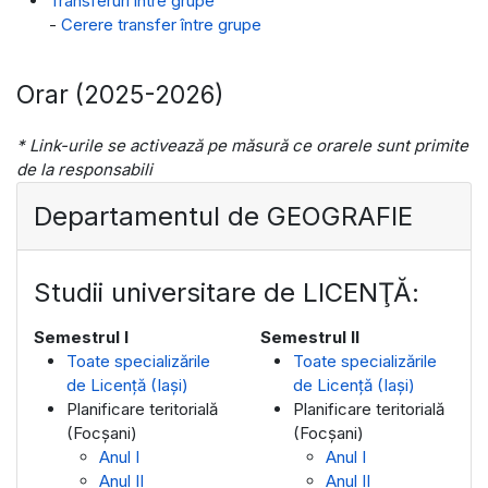
Transferuri între grupe
-
Cerere transfer între grupe
Orar (2025-2026)
* Link-urile se activează pe măsură ce orarele sunt primite
de la responsabili
Departamentul de GEOGRAFIE
Studii universitare de LICENŢĂ:
Semestrul I
Semestrul II
Toate specializările
Toate specializările
de Licență (Iași)
de Licență (Iași)
Planificare teritorială
Planificare teritorială
(Focșani)
(Focșani)
Anul I
Anul I
Anul II
Anul II