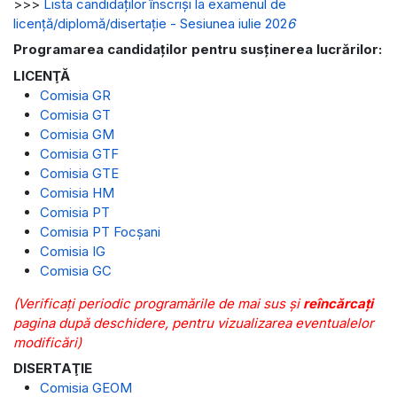
>>>
Lista candidaților înscriși la examenul de
licență/diplomă/disertație - Sesiunea iulie 202
6
Programarea candidaților pentru susținerea lucrărilor:
LICENŢĂ
Comisia GR
Comisia GT
Comisia GM
Comisia GTF
Comisia GTE
Comisia HM
Comisia PT
Comisia PT Focșani
Comisia IG
Comisia GC
(Verificați periodic programările de mai sus și
reîncărcați
pagina după deschidere, pentru vizualizarea eventualelor
modificări)
DISERTAŢIE
Comisia GEOM