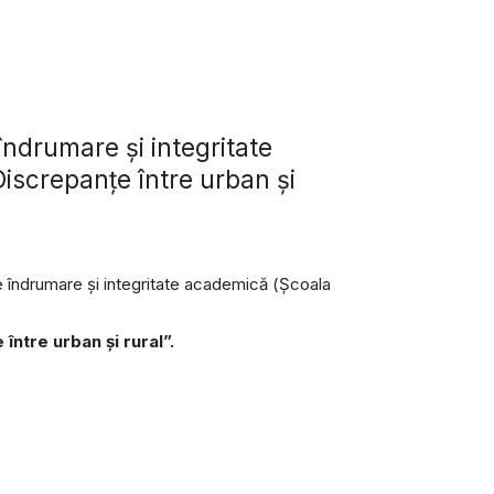
ndrumare și integritate
iscrepanţe între urban şi
de îndrumare și integritate academică (Şcoala
între urban şi rural”.