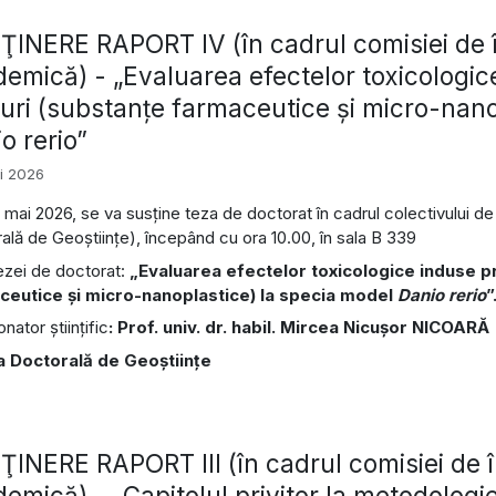
INERE RAPORT IV (în cadrul comisiei de î
emică) - „Evaluarea efectelor toxicologic
uri (substanţe farmaceutice şi micro-nano
o rerio”
i 2026
11 mai 2026, se va susține teza de doctorat în cadrul colectivului 
ală de Geoştiinţe), începând cu ora 10.00, în sala B 339
tezei de doctorat:
„Evaluarea efectelor toxicologice induse p
ceutice şi micro-nanoplastice) la specia model
Danio rerio
”
ator ştiinţific
: Prof. univ. dr. habil. Mircea Nicuşor NICOARĂ
a Doctorală de Geoştiinţe
INERE RAPORT III (în cadrul comisiei de î
emică) - „Capitolul privitor la metodologie