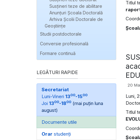
Titlul 
Susțineri teze de abilitare
raport
Anunțuri Școala Doctorală
Coordon
Arhiva Școlii Doctorale de
Geoștiințe
Şcoal
Studii postdoctorale
Conversie profesională
Formare continuă
SUSŢ
aca
LEGĂTURI RAPIDE
EDU
20 Ma
Secretariat
00
00
Luni, 
Luni-Vineri
13
-15
00
00
Doctor
Joi
13
-18
(mai puțin luna
august)
Titlul 
EVOLU
Documente utile
Coordon
Orar
studenți
Şcoal