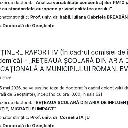
tezei de doctorat:
„Analiza variabilităţii concentraţiilor PM10 
 cu standardele europene privind calitatea aerului”.
ator ştiinţific
: Prof. univ. dr. habil. Iuliana Gabriela BREABĂN
a Doctorală de Geoştiinţe
INERE RAPORT IV (în cadrul comisiei de î
demică) - „REŢEAUA ŞCOLARĂ DIN ARIA 
CAŢIONALĂ A MUNICIPIULUI ROMAN. EVO
i 2026
25 mai 2026, se va susține teza de doctorat în cadrul colectivului 
ală de Geoștiințe), începând cu ora 10.00, în sala 621
tezei de doctorat:
„REŢEAUA ŞCOLARĂ DIN ARIA DE INFLUEN
ŢIE, MIGRAŢII ŞI IMPACT”.
ator ştiinţific
: Prof. univ. dr. Corneliu IAŢU
a Doctorală de Geoştiinţe