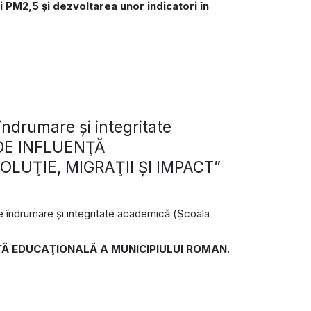
şi PM2,5 şi dezvoltarea unor indicatori în
ndrumare și integritate
DE INFLUENŢĂ
LUŢIE, MIGRAŢII ŞI IMPACT”
de îndrumare și integritate academică (Școala
ŢĂ EDUCAŢIONALĂ A MUNICIPIULUI ROMAN.