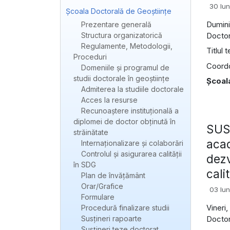
30 Iu
Școala Doctorală de Geoștiințe
Dumini
Prezentare generală
Doctor
Structura organizatorică
Regulamente, Metodologii,
Titlul 
Proceduri
Coordon
Domeniile și programul de
studii doctorale în geoștiințe
Şcoal
Admiterea la studiile doctorale
Acces la resurse
Recunoaștere instituțională a
diplomei de doctor obținută în
SUSŢ
străinătate
acad
Internaționalizare și colaborări
Controlul și asigurarea calității
dezv
în SDG
cali
Plan de învățământ
Orar/Grafice
03 Iu
Formulare
Vineri
Procedură finalizare studii
Susțineri rapoarte
Doctor
Susțineri teze doctorat