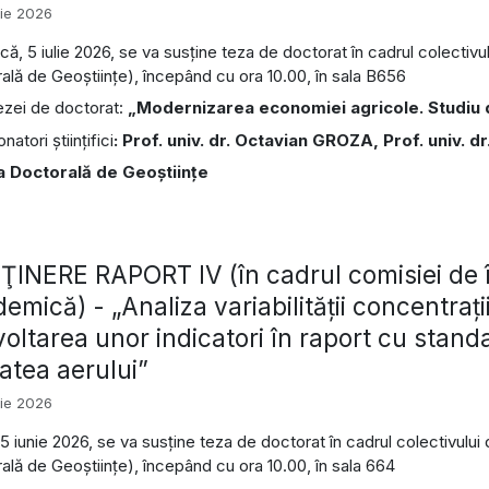
nie 2026
că, 5 iulie 2026, se va susține teza de doctorat în cadrul colectiv
ală de Geoștiințe), începând cu ora 10.00, în sala B656
tezei de doctorat:
„Modernizarea economiei agricole. Studiu d
atori ştiinţifici
: Prof. univ. dr. Octavian GROZA, Prof. univ. d
a Doctorală de Geoştiinţe
INERE RAPORT IV (în cadrul comisiei de î
emică) - „Analiza variabilităţii concentraţi
oltarea unor indicatori în raport cu stan
tatea aerului”
nie 2026
, 5 iunie 2026, se va susține teza de doctorat în cadrul colectivulu
ală de Geoștiințe), începând cu ora 10.00, în sala 664