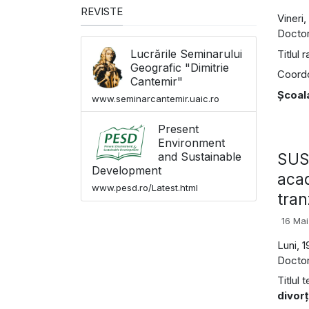
REVISTE
Vineri,
Doctor
Lucrările Seminarului
Titlul r
Geografic "Dimitrie
Coordon
Cantemir"
Școal
www.seminarcantemir.uaic.ro
Present
Environment
SUSŢ
and Sustainable
Development
acad
www.pesd.ro/Latest.html
tran
16 Ma
Luni, 
Doctor
Titlul 
divorţ