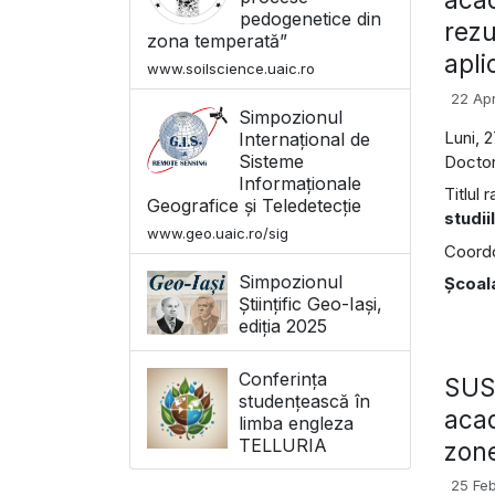
pedogenetice din
rezu
zona temperată”
apli
www.soilscience.uaic.ro
22 Apr
Simpozionul
Luni, 2
Internațional de
Sisteme
Doctor
Informaționale
Titlul r
Geografice și Teledetecție
studii
www.geo.uaic.ro/sig
Coordon
Simpozionul
Școal
Științific Geo-Iași,
ediția 2025
Conferința
SUSŢ
studențească în
acad
limba engleza
TELLURIA
zone
25 Fe