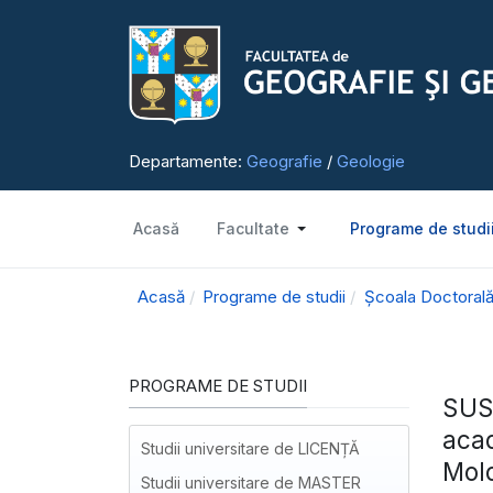
Departamente:
Geografie
/
Geologie
Acasă
Facultate
Programe de studi
Acasă
Programe de studii
Școala Doctorală
PROGRAME DE STUDII
SUSŢ
acad
Studii universitare de LICENȚĂ
Mold
Studii universitare de MASTER