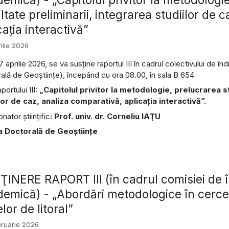
ltate preliminarii, integrarea studiilor de 
caţia interactivă”
ilie 2026
7 aprilie 2026, se va susține raportul III în cadrul colectivului de 
ală de Geoștiinţe), începând cu ora 08.00, în sala B 654
aportului III:
„Capitolul privitor la metodologie, prelucrarea st
lor de caz, analiza comparativă, aplicaţia interactivă”.
ator științific
: Prof. univ. dr. Corneliu IAŢU
a Doctorală de Geoștiințe
INERE RAPORT III (în cadrul comisiei de î
emică) - „Abordări metodologice în cercet
lor de litoral”
bruarie 2026