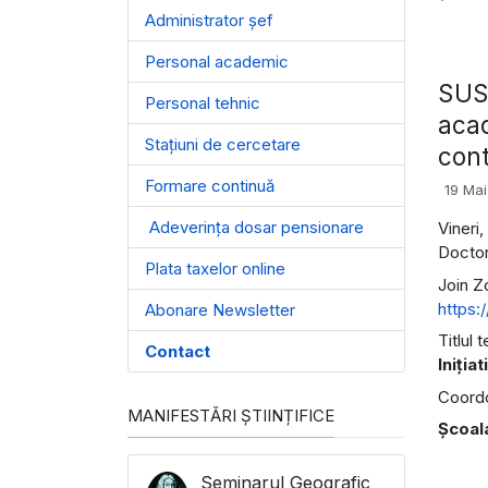
Administrator șef
Personal academic
SUSŢ
Personal tehnic
acad
Stațiuni de cercetare
cont
Formare continuă
19 Ma
Adeverința dosar pensionare
Vineri
Doctor
Plata taxelor online
Join 
https
Abonare Newsletter
Titlul 
Contact
Iniţia
Coordon
MANIFESTĂRI ȘTIINȚIFICE
Şcoal
Seminarul Geografic