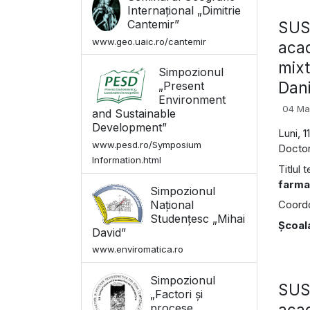
Internațional „Dimitrie
Cantemir”
SUSŢ
www.geo.uaic.ro/cantemir
acad
mixt
Simpozionul
Dani
„Present
Environment
04 Ma
and Sustainable
Development”
Luni, 
www.pesd.ro/Symposium
Doctor
Information.html
Titlul 
farma
Simpozionul
Național
Coordon
Studențesc „Mihai
Şcoal
David”
www.enviromatica.ro
Simpozionul
SUSŢ
„Factori și
acad
procese