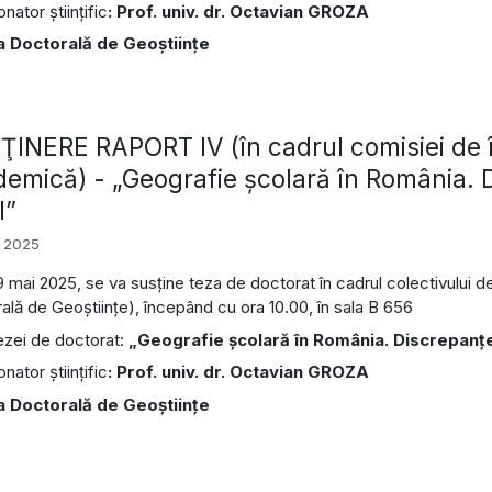
ator ştiinţific
: Prof. univ. dr. Octavian GROZA
a Doctorală de Geoştiinţe
INERE RAPORT IV (în cadrul comisiei de î
emică) - „Geografie şcolară în România. D
l”
i 2025
19 mai 2025, se va susține teza de doctorat în cadrul colectivului 
ală de Geoştiinţe), începând cu ora 10.00, în sala B 656
tezei de doctorat:
„Geografie şcolară în România. Discrepanţe 
ator ştiinţific
: Prof. univ. dr. Octavian GROZA
a Doctorală de Geoştiinţe