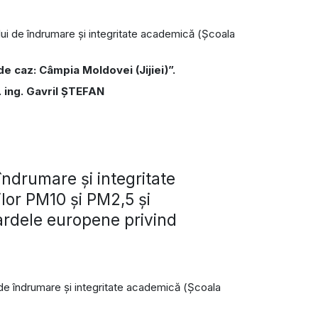
ului de îndrumare și integritate academică (Școala
e caz: Câmpia Moldovei (Jijiei)”.
r. ing. Gavril ŞTEFAN
ndrumare și integritate
ilor PM10 şi PM2,5 şi
dardele europene privind
i de îndrumare și integritate academică (Școala