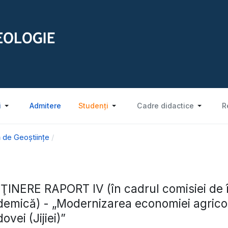
i
Admitere
Studenți
Cadre didactice
R
 de Geoștiințe
INERE RAPORT IV (în cadrul comisiei de î
emică) - „Modernizarea economiei agrico
ovei (Jijiei)”