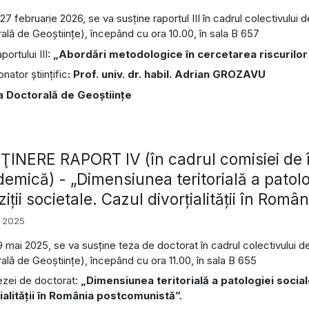
 27 februarie 2026, se va susține raportul III în cadrul colectivulu
ală de Geoștiinţe), începând cu ora 10.00, în sala B 657
aportului III:
„Abordări metodologice în cercetarea riscurilor 
ator științific
: Prof. univ. dr. habil. Adrian GROZAVU
a Doctorală de Geoștiințe
INERE RAPORT IV (în cadrul comisiei de î
emică) - „Dimensiunea teritorială a patolo
ziţii societale. Cazul divorţialităţii în Ro
i 2025
19 mai 2025, se va susține teza de doctorat în cadrul colectivului 
ală de Geoştiinţe), începând cu ora 11.00, în sala B 655
tezei de doctorat:
„Dimensiunea teritorială a patologiei sociale
ialităţii în România postcomunistă”.