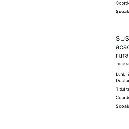
Coordon
Şcoal
SUSŢ
acad
rura
16 Ma
Luni, 
Doctor
Titlul 
Coordon
Şcoal