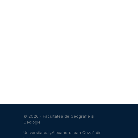
© 2026 -
Facultatea de Geografie și
Geologie
Universitatea „Alexandru Ioan Cuza” din