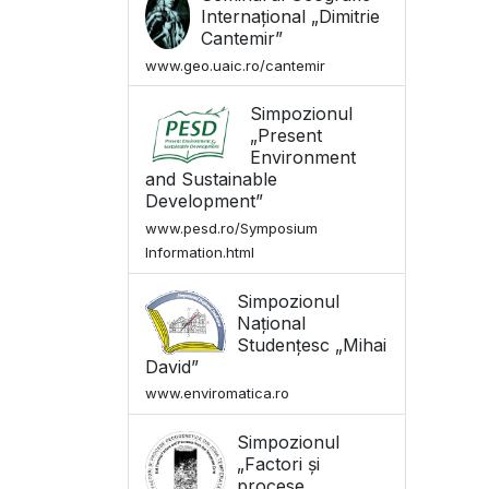
Internațional „Dimitrie
Cantemir”
www.geo.uaic.ro/cantemir
Simpozionul
„Present
Environment
and Sustainable
Development”
www.pesd.ro/Symposium
Information.html
Simpozionul
Național
Studențesc „Mihai
David”
www.enviromatica.ro
Simpozionul
„Factori și
procese