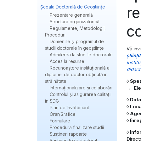
re
Școala Doctorală de Geoștiințe
Prezentare generală
Structura organizatorică
co
Regulamente, Metodologii,
Proceduri
Domeniile și programul de
studii doctorale în geoștiințe
Vă inv
Admiterea la studiile doctorale
științ
Acces la resurse
instit
Recunoaștere instituțională a
didact
diplomei de doctor obținută în
◊ Spea
străinătate
Internaționalizare și colaborări
→
Ele
Controlul și asigurarea calității
◊ Data
în SDG
◊ Loc
Plan de învățământ
◊ Age
Orar/Grafice
◊ Înre
Formulare
Procedură finalizare studii
◊ Info
Susțineri rapoarte
Directo
Susțineri teze doctorat