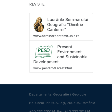
REVISTE
Lucrările Seminarului
Geografic "Dimitrie
Cantemir"
www.seminarcantemir.uaic.ro
Present
Environment
and Sustainable
Development
www.pesd.ro/Latest.html
Departamente:
Geografie
/
Geologie
Bd. Carol I nr. 20A, Iași, 700505, România
+40 232 201074, Fax: +40 232 201874