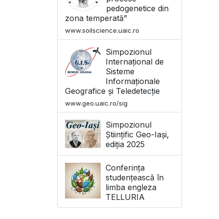
pedogenetice din
zona temperată”
www.soilscience.uaic.ro
Simpozionul
Internațional de
Sisteme
Informaționale
Geografice și Teledetecție
www.geo.uaic.ro/sig
Simpozionul
Științific Geo-Iași,
ediția 2025
Conferința
studențească în
limba engleza
TELLURIA