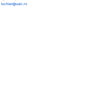
:
luchian@uaic.ro