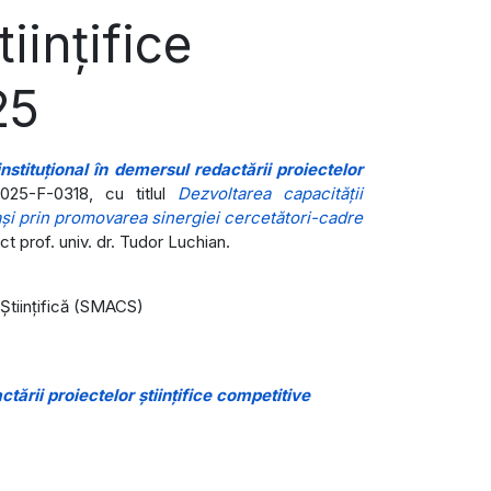
iințifice
25
instituțional în demersul redactării proiectelor
2025-F-0318, cu titlul
Dezvoltarea capacităţii
Iaşi prin promovarea sinergiei cercetători-cadre
t prof. univ. dr. Tudor Luchian.
 Științifică (SMACS)
ctării proiectelor științifice competitive