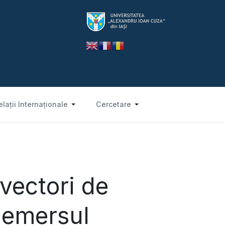
elații Internaționale
Cercetare
vectori de
 demersul