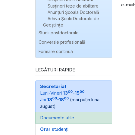
e-mail
Susțineri teze de abilitare
Anunțuri Școala Doctorală
Arhiva Școlii Doctorale de
Geoștiințe
Studii postdoctorale
Conversie profesională
Formare continuă
LEGĂTURI RAPIDE
Secretariat
00
00
Luni-Vineri
13
-15
00
00
Joi
13
-18
(mai puțin luna
august)
Documente utile
Orar
studenți