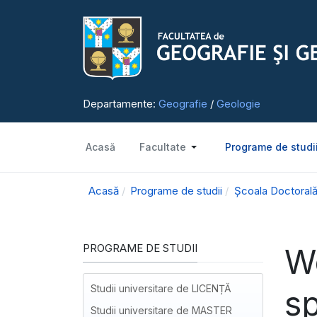
Departamente:
Geografie
/
Geologie
Acasă
Facultate
Programe de studi
Acasă
Programe de studii
Școala Doctorală
PROGRAME DE STUDII
Wo
Studii universitare de LICENȚĂ
sp
Studii universitare de MASTER