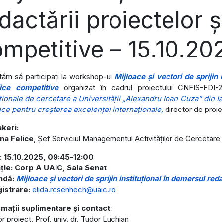
dactării proiectelor șt
mpetitive – 15.10.20
ităm să participați la workshop-ul
Mijloace și vectori de sprijin 
ifice competitive
organizat în cadrul proiectului CNFIS-FDI-
uţionale de cercetare a Universităţii „Alexandru Ioan Cuza” din 
ice pentru creşterea excelenţei internaţionale,
director de proiec
keri:
na Felice
, Șef Serviciul Managementul Activităților de Cercetare
: 15.10.2025, 09:45-12:00
ație: Corp A UAIC, Sala Senat
ndă:
Mijloace și vectori de sprijin instituțional în demersul reda
gistrare:
elida.rosenhech@uaic.ro
rmații suplimentare și contact:
r proiect, Prof. univ. dr. Tudor Luchian