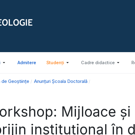
i
Admitere
Studenți
Cadre didactice
R
 de Geoștiințe
Anunțuri Școala Doctorală
rkshop: Mijloace și 
rijin instituțional în