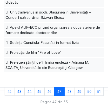
didactic
Un Stradivarius în școli. Stagiunea în Universități –
Concert extraordinar Răzvan Stoica
Apelul AUF-ECO privind organizarea a doua ateliere de
formare dedicate doctoranzilor
Ședința Consiliului Facultății în format fizic
Proiecția de film “Fire of Love”
Prelegeri științifice în limba engleză - Adriana M.
SOAITA, Universitățile din București și Glasgow
42
43
44
45
46
47
48
49
50
51
Pagina 47 din 55