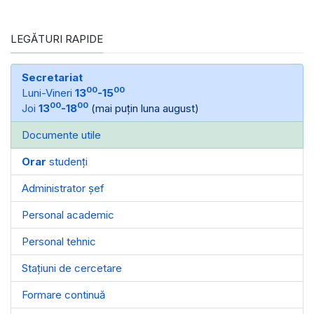
LEGĂTURI RAPIDE
Secretariat
00
00
Luni-Vineri
13
-15
00
00
Joi
13
-18
(mai puțin luna august)
Documente utile
Orar
studenți
Administrator șef
Personal academic
Personal tehnic
Stațiuni de cercetare
Formare continuă