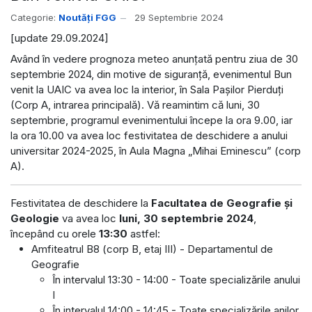
Categorie:
Noutăți FGG
29 Septembrie 2024
[update 29.09.2024]
Având în vedere prognoza meteo anunțată pentru ziua de 30
septembrie 2024, din motive de siguranță, evenimentul Bun
venit la UAIC va avea loc la interior, în Sala Pașilor Pierduți
(Corp A, intrarea principală). Vă reamintim că luni, 30
septembrie, programul evenimentului începe la ora 9.00, iar
la ora 10.00 va avea loc festivitatea de deschidere a anului
universitar 2024-2025, în Aula Magna „Mihai Eminescu” (corp
A).
Festivitatea de deschidere la
Facultatea de Geografie și
Geologie
va avea loc
luni, 30 septembrie 2024
,
începând cu orele
13:30
astfel:
Amfiteatrul B8 (corp B, etaj III) - Departamentul de
Geografie
În intervalul 13:30 - 14:00 - Toate specializările anului
I
În intervalul 14:00 - 14:45 - Toate specializările anilor