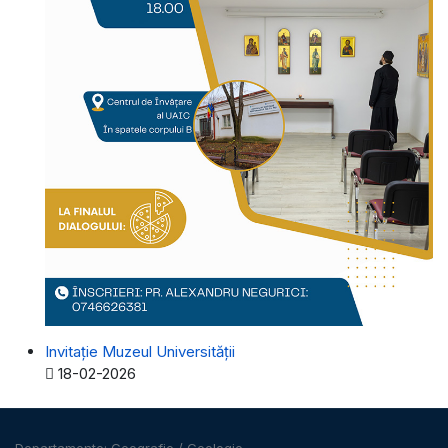
Invitație Muzeul Universității
Detalii
18-02-2026
Departamente:
Geografie
/
Geologie