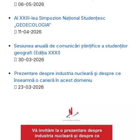
Detalii
06-05-2026
Al XXIII-lea Simpozion Naţional Studenţesc
„GEOECOLOGIA”
Detalii
11-04-2026
Sesiunea anuală de comunicări științifice a studenților
geografi (Ediția XXXI)
Detalii
30-03-2026
Prezentare despre industria nucleară și despre ce
înseamnă o carieră în acest domeniu
Detalii
23-03-2026