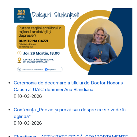
Ceremonia de decernare a titlului de Doctor Honoris
Causa al UAIC doamnei Ana Blandiana
Detalii
10-03-2026
Conferința „Poezie și proză sau despre ce se vede în
oglindă”
Detalii
10-03-2026
Chestionar - ACTIVITATE FIZICĂ, COMPORTAMENTE