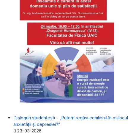
Dialoguri studențești - „Putem regăsi echilibrul în mijlocul
anxietății și depresiei?”
Detalii
23-03-2026