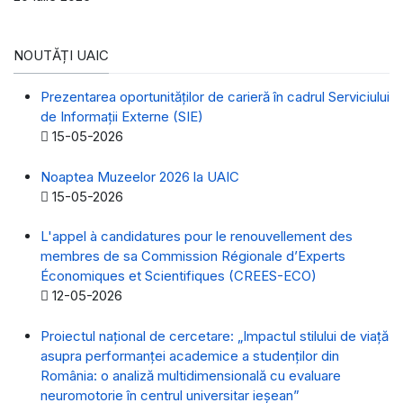
NOUTĂȚI UAIC
Prezentarea oportunităților de carieră în cadrul Serviciului
de Informații Externe (SIE)
Detalii
15-05-2026
Noaptea Muzeelor 2026 la UAIC
Detalii
15-05-2026
L'appel à candidatures pour le renouvellement des
membres de sa Commission Régionale d’Experts
Économiques et Scientifiques (CREES-ECO)
Detalii
12-05-2026
Proiectul național de cercetare: „Impactul stilului de viață
asupra performanței academice a studenților din
România: o analiză multidimensională cu evaluare
neuromotorie în centrul universitar ieșean”