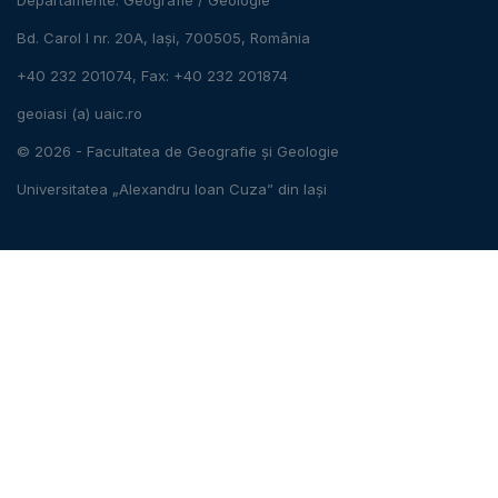
Bd. Carol I nr. 20A, Iași, 700505, România
+40 232 201074, Fax: +40 232 201874
geoiasi (a) uaic.ro
© 2026 -
Facultatea de Geografie și Geologie
Universitatea „Alexandru Ioan Cuza” din Iași