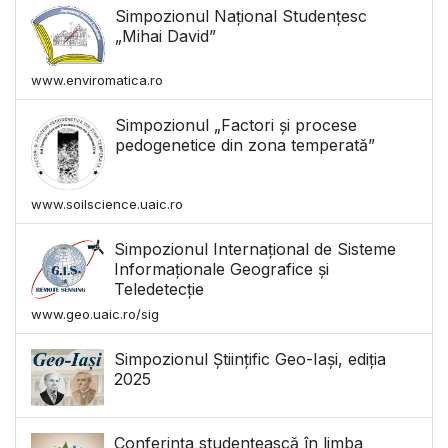
Simpozionul Național Studențesc
„Mihai David”
www.enviromatica.ro
Simpozionul „Factori și procese
pedogenetice din zona temperată”
www.soilscience.uaic.ro
Simpozionul Internațional de Sisteme
Informaționale Geografice și
Teledetecție
www.geo.uaic.ro/sig
Simpozionul Științific Geo-Iași, ediția
2025
Conferința studențească în limba