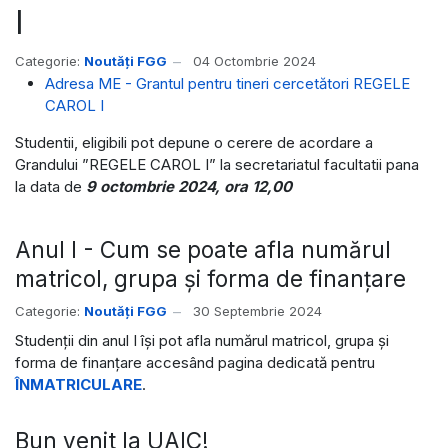
I
Categorie:
Noutăți FGG
04 Octombrie 2024
Adresa ME - Grantul pentru tineri cercetători REGELE
CAROL I
Studentii, eligibili pot depune o cerere de acordare a
Grandului ”REGELE CAROL I” la secretariatul facultatii pana
la data de
9 octombrie 2024, ora 12,00
Anul I - Cum se poate afla numărul
matricol, grupa și forma de finanțare
Categorie:
Noutăți FGG
30 Septembrie 2024
Studenții din anul I își pot afla numărul matricol, grupa și
forma de finanțare accesând pagina dedicată pentru
ÎNMATRICULARE
.
Bun venit la UAIC!