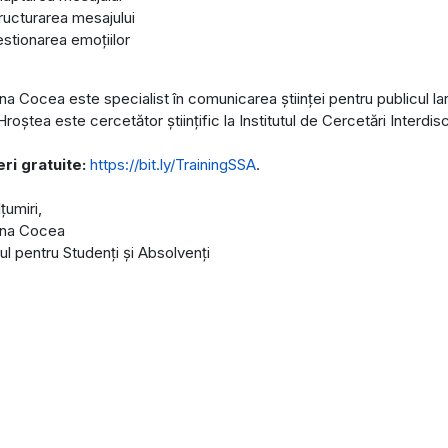
ructurarea mesajului
stionarea emoțiilor
na Cocea este specialist în comunicarea științei pentru publicul la
roștea este cercetător științific la Institutul de Cercetări Interdis
eri gratuite:
https://bit.ly/TrainingSSA
.
țumiri,
ina Cocea
ul pentru Studenți și Absolvenți