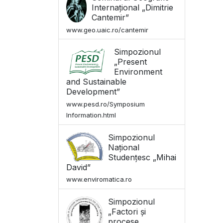
Internațional „Dimitrie
Cantemir”
www.geo.uaic.ro/cantemir
Simpozionul
„Present
Environment
and Sustainable
Development”
www.pesd.ro/Symposium
Information.html
Simpozionul
Național
Studențesc „Mihai
David”
www.enviromatica.ro
Simpozionul
„Factori și
procese