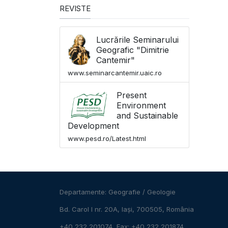
REVISTE
Lucrările Seminarului
Geografic "Dimitrie
Cantemir"
www.seminarcantemir.uaic.ro
Present
Environment
and Sustainable
Development
www.pesd.ro/Latest.html
Departamente:
Geografie
/
Geologie
Bd. Carol I nr. 20A, Iași, 700505, România
+40 232 201074, Fax: +40 232 201874