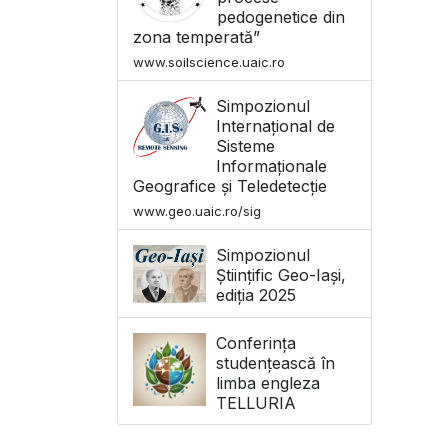
pedogenetice din
zona temperată”
www.soilscience.uaic.ro
Simpozionul
Internațional de
Sisteme
Informaționale
Geografice și Teledetecție
www.geo.uaic.ro/sig
Simpozionul
Științific Geo-Iași,
ediția 2025
Conferința
studențească în
limba engleza
TELLURIA