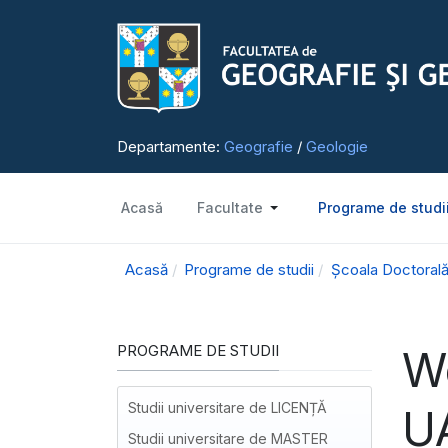
Departamente:
Geografie
/
Geologie
Acasă
Facultate
Programe de studi
Acasă
Programe de studii
Școala Doctorală
PROGRAME DE STUDII
Wo
Studii universitare de LICENȚĂ
UA
Studii universitare de MASTER