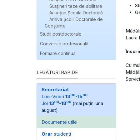
St
Susțineri teze de abilitare
Ge
Anunțuri Școala Doctorală
Arhiva Școlii Doctorale de
Geoștiințe
Mădăli
Studii postdoctorale
Laura H
Conversie profesională
Înscri
Formare continuă
Cu mul
Mădăl
LEGĂTURI RAPIDE
Servici
Secretariat
00
00
Luni-Vineri
13
-15
00
00
Joi
13
-18
(mai puțin luna
august)
Documente utile
Orar
studenți