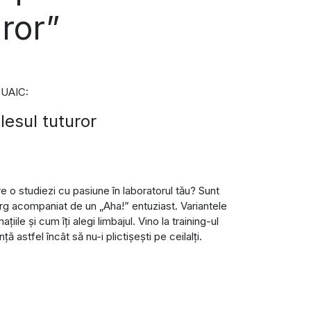
uror”
i UAIC:
elesul tuturor
e o studiezi cu pasiune în laboratorul tău? Sunt
rg acompaniat de un „Aha!” entuziast. Variantele
ile și cum îți alegi limbajul. Vino la training-ul
ă astfel încât să nu-i plictișești pe ceilalți.