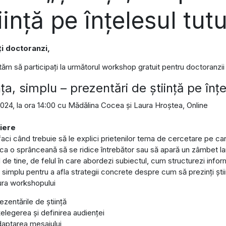
iință pe înțelesul tut
i doctoranzi,
ităm să participați la următorul workshop gratuit pentru doctoranzi
nța, simplu – prezentări de știință pe înț
2024, la ora 14:00 cu Mădălina Cocea și Laura Hroștea, Online
iere
faci când trebuie să le explici prietenilor tema de cercetare pe car
ca o sprânceană să se ridice întrebător sau să apară un zâmbet la
de tine, de felul în care abordezi subiectul, cum structurezi informați
, simplu pentru a afla strategii concrete despre cum să prezinți științ
ura workshopului
ezentările de știință
țelegerea și definirea audienței
aptarea mesajului