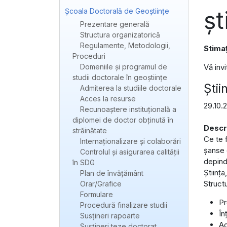
șt
Școala Doctorală de Geoștiințe
Prezentare generală
Structura organizatorică
Regulamente, Metodologii,
Stimaț
Proceduri
Domeniile și programul de
Vă inv
studii doctorale în geoștiințe
Știi
Admiterea la studiile doctorale
Acces la resurse
29.10.
Recunoaștere instituțională a
diplomei de doctor obținută în
Descr
străinătate
Ce te 
Internaționalizare și colaborări
șanse 
Controlul și asigurarea calității
depind 
în SDG
Știința
Plan de învățământ
Struct
Orar/Grafice
Formulare
Pr
Procedură finalizare studii
În
Susțineri rapoarte
Ad
Susțineri teze doctorat