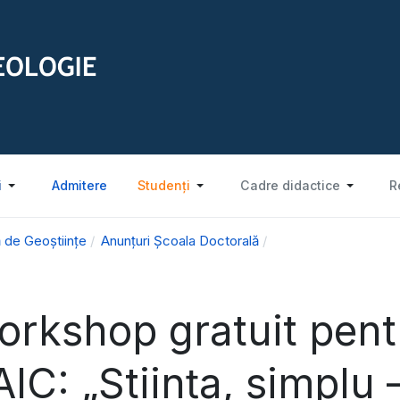
i
Admitere
Studenți
Cadre didactice
R
 de Geoștiințe
Anunțuri Școala Doctorală
rkshop gratuit pent
IC: „Știința, simplu 