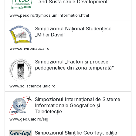
and Sustainable Development”
www.pesd.ro/Symposium Information.html
Simpozionul Național Studențesc
„Mihai David”
www.enviromatica.ro
Simpozionul „Factori și procese
pedogenetice din zona temperată”
www.soilscience.uaic.ro
Simpozionul Internațional de Sisteme
Informaționale Geografice și
Teledetecție
www.geo.uaic.ro/sig
Simpozionul Științific Geo-Iași, ediția