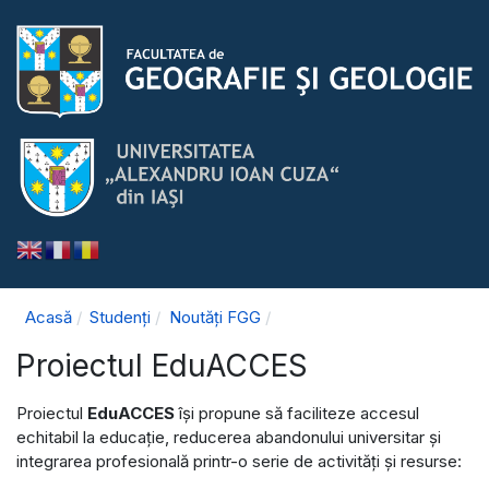
Acasă
Studenți
Noutăți FGG
Proiectul EduACCES
Proiectul
EduACCES
își propune să faciliteze accesul
echitabil la educație, reducerea abandonului universitar și
integrarea profesională printr-o serie de activități și resurse: