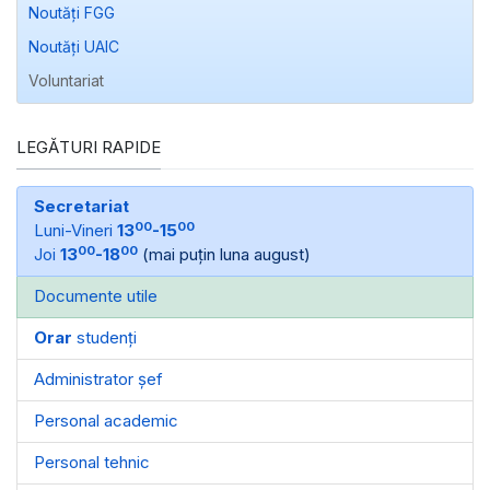
Noutăți FGG
Noutăți UAIC
Voluntariat
LEGĂTURI RAPIDE
Secretariat
00
00
Luni-Vineri
13
-15
00
00
Joi
13
-18
(mai puțin luna august)
Documente utile
Orar
studenți
Administrator șef
Personal academic
Personal tehnic