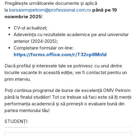
Pregătește următoarele documente și aplică
la
bursaomvpetrom@professional.com.ro
până pe 19
noiembrie 2025
!
CV-ul actualizat;
Adeverința cu rezultatele academice pe anul universitar
anterior (2024-2025);
Completare formular on-line:
https://forms.office.com/r/T32cp8Mn1d
Dacă profilul și interesele tale se potrivesc cu unul dintre
locurile vacante în această ediție, vei fi contactat pentru un
prim interviu.
Poți continua programul de burse de excelență OMV Petrom
până la finalul studiilor! Tot ce trebuie să faci este să îți menții
performanța academică și să primești o evaluare bună din
partea mentorului tău!
STUDENȚI