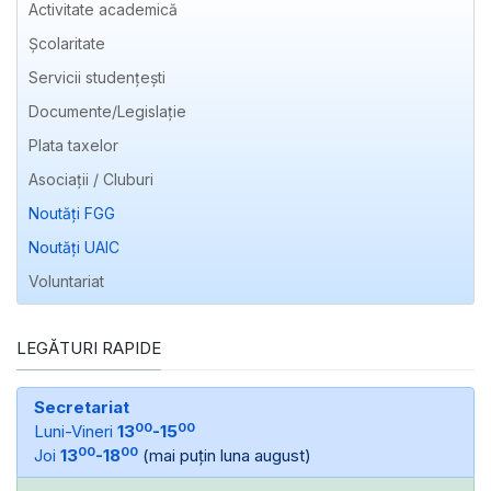
Activitate academică
Școlaritate
Servicii studențești
Documente/Legislație
Plata taxelor
Asociații / Cluburi
Noutăți FGG
Noutăți UAIC
Voluntariat
LEGĂTURI RAPIDE
Secretariat
00
00
Luni-Vineri
13
-15
00
00
Joi
13
-18
(mai puțin luna august)