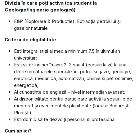
Divizia în care poți activa (ca student la
Geologie/Inginerie geologic
ă)
E&P (Explorare & Producție): Extracția petrolului și
gazelor naturale
Criterii de eligibilitate
Ești integralist și ai media minimum 7.5 în ultimul an
universitar;
Ești viitor inginer în anul 2, 3 sau 4 (cursuri la zi) la una
dintre următoarele specializări: petrol și gaze, geologie,
electrică, mecanică, automatizări, chimie și petrochimie,
energetică;
Ai cunoștințe de engleză – nivel intermediar/avansat;
Ai disponibilitate pentru participare activă la sesiunile de
mentorat și evenimentele planificate (locații: București,
Ploiești);
Ești dornic să te dezvolți personal și profesional.
Cum aplici?