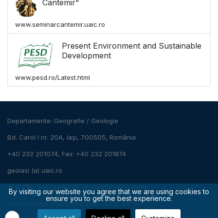
Cantemir"
www.seminarcantemir.uaic.ro
Present Environment and Sustainable
Development
www.pesd.ro/Latest.html
Departamente:
Geografie
/
Geologie
Bd. Carol I nr. 20A, Iași, 700505, România
+40 232 201074, Fax: +40 232 201874
geoiasi (a) uaic.ro
© 2026 -
Facultatea de Geografie și Geologie
By visiting our website you agree that we are using cookies to
ensure you to get the best experience.
Universitatea „Alexandru Ioan Cuza” din Iași