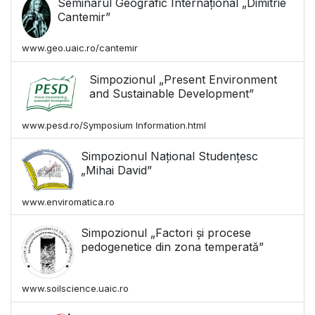
Seminarul Geografic Internațional „Dimitrie
Cantemir”
www.geo.uaic.ro/cantemir
Simpozionul „Present Environment
and Sustainable Development”
www.pesd.ro/Symposium Information.html
Simpozionul Național Studențesc
„Mihai David”
www.enviromatica.ro
Simpozionul „Factori și procese
pedogenetice din zona temperată”
www.soilscience.uaic.ro