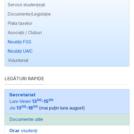
Servicii studențești
Documente/Legislație
Plata taxelor
Asociații / Cluburi
Noutăți FGG
Noutăți UAIC
Voluntariat
LEGĂTURI RAPIDE
Secretariat
00
00
Luni-Vineri
13
-15
00
00
Joi
13
-18
(mai puțin luna august)
Documente utile
Orar
studenți