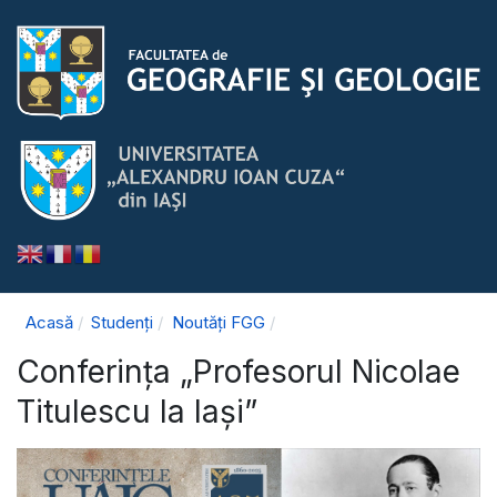
Acasă
Studenți
Noutăți FGG
Conferința „Profesorul Nicolae
Titulescu la Iași”