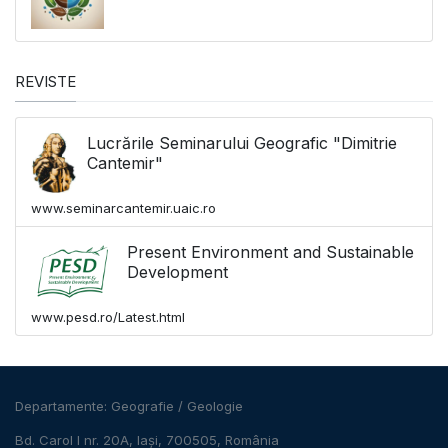
REVISTE
Lucrările Seminarului Geografic "Dimitrie
Cantemir"
www.seminarcantemir.uaic.ro
Present Environment and Sustainable
Development
www.pesd.ro/Latest.html
Departamente:
Geografie
/
Geologie
Bd. Carol I nr. 20A, Iași, 700505, România