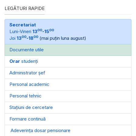
LEGĂTURI RAPIDE
Secretariat
00
00
Luni-Vineri
13
-15
00
00
Joi
13
-18
(mai puțin luna august)
Documente utile
Orar
studenți
Administrator șef
Personal academic
Personal tehnic
Stațiuni de cercetare
Formare continuă
Adeverința dosar pensionare