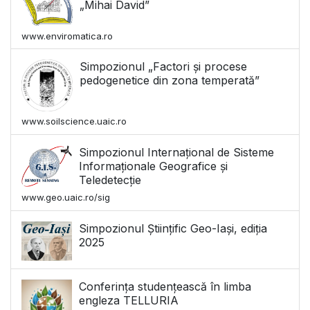
„Mihai David”
www.enviromatica.ro
Simpozionul „Factori și procese
pedogenetice din zona temperată”
www.soilscience.uaic.ro
Simpozionul Internațional de Sisteme
Informaționale Geografice și
Teledetecție
www.geo.uaic.ro/sig
Simpozionul Științific Geo-Iași, ediția
2025
Conferința studențească în limba
engleza TELLURIA