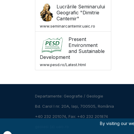
Lucrările Seminarului
Geografic "Dimitrie
Cantemir"
www.seminarcantemir.uaic.ro
Present
Environment
and Sustainable
Development
www.pesd.ro/Latest.html
Departamente:
Geografie
/
Geologie
Bd. Carol I nr. 20A, Iași, 700505, România
+40 232 201074, Fax: +40 232 201874
By visiting our w
geoiasi (a) uaic.ro