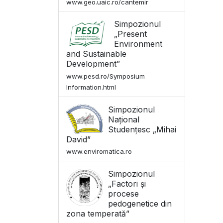
www.geo.uaic.ro/cantemir
Simpozionul
„Present
Environment
and Sustainable
Development”
www.pesd.ro/Symposium
Information.html
Simpozionul
Național
Studențesc „Mihai
David”
www.enviromatica.ro
Simpozionul
„Factori și
procese
pedogenetice din
zona temperată”