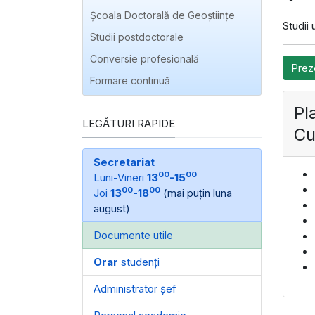
Școala Doctorală de Geoștiințe
Studii
Studii postdoctorale
Conversie profesională
Prez
Formare continuă
Pl
LEGĂTURI RAPIDE
Cu
Secretariat
00
00
Luni-Vineri
13
-15
00
00
Joi
13
-18
(mai puțin luna
august)
Documente utile
Orar
studenți
Administrator șef