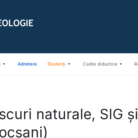
i
Admitere
Studenți
Cadre didactice
R
scuri naturale, SIG ş
ocşani)