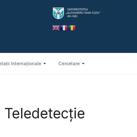
elații Internaționale
Cercetare
i Teledetecţie