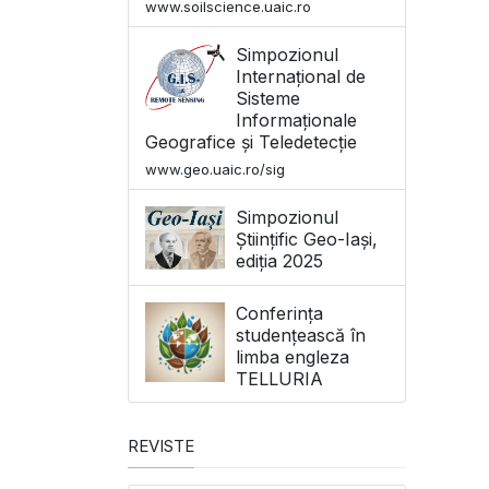
www.soilscience.uaic.ro
Simpozionul
Internațional de
Sisteme
Informaționale
Geografice și Teledetecție
www.geo.uaic.ro/sig
Simpozionul
Științific Geo-Iași,
ediția 2025
Conferința
studențească în
limba engleza
TELLURIA
REVISTE