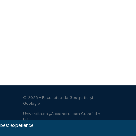
© 2026 -
Facultatea de Geografie și
Geologie
Universitatea „Alexandru Ioan Cuza” din
Iași
e best experience.