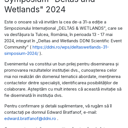
Wetlands" 2024
Este o onoare să vă invităm la cea de-a 31-a ediție a
Simpozionului Internațional „DELTAS & WETLANDS”, care se
va desfășura la Tulcea, România, în perioada 13 - 17 mai
2024, integrat în „Deltas and Wetlands DDNI Scientific Event
Community” (
https://ddni.ro/wps/deltaswetlands-31-
simposium-2024/
).
Evenimentul va constitui un bun prilej pentru diseminarea și
promovarea rezultatelor instituției dvs., cunoașterea celor
mai noi realizări din domeniul tematicii abordate, menținerea
contactelor dintre specialiști, identificarea posibilităților de
colaborare. Așteptăm cu mult interes că această invitație să
fie diseminată în instituția dvs.
Pentru confirmare și detalii suplimentare, vă rugăm să îl
contactați pe domnul Edward Bratfanof, e-mail:
edward.bratfanof@ddni.ro
.