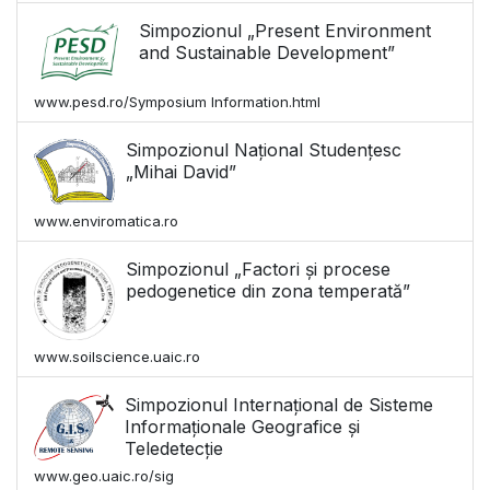
Simpozionul „Present Environment
and Sustainable Development”
www.pesd.ro/Symposium Information.html
Simpozionul Național Studențesc
„Mihai David”
www.enviromatica.ro
Simpozionul „Factori și procese
pedogenetice din zona temperată”
www.soilscience.uaic.ro
Simpozionul Internațional de Sisteme
Informaționale Geografice și
Teledetecție
www.geo.uaic.ro/sig