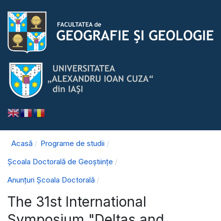
Acasă
Programe de studii
Școala Doctorală de Geoștiințe
Anunțuri Școala Doctorală
The 31st International
Symposium "Deltas and