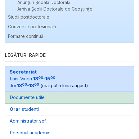
Anunțuri Școala Doctorală
Arhiva Școlii Doctorale de Geoștiințe
Studii postdoctorale
Conversie profesională
Formare continuă
LEGĂTURI RAPIDE
Secretariat
00
00
Luni-Vineri
13
-15
00
00
Joi
13
-18
(mai puțin luna august)
Documente utile
Orar
studenți
Administrator șef
Personal academic