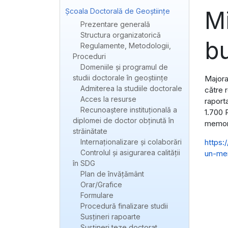
Mi
Școala Doctorală de Geoștiințe
Prezentare generală
Structura organizatorică
bu
Regulamente, Metodologii,
Proceduri
Domeniile și programul de
studii doctorale în geoștiințe
Majora
Admiterea la studiile doctorale
către 
Acces la resurse
raport
Recunoaștere instituțională a
1.700 
diplomei de doctor obținută în
memor
străinătate
Internaționalizare și colaborări
https:
Controlul și asigurarea calității
un-mem
în SDG
Plan de învățământ
Orar/Grafice
Formulare
Procedură finalizare studii
Susțineri rapoarte
Susțineri teze doctorat