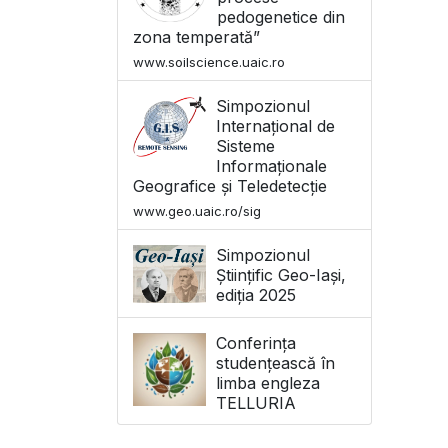
pedogenetice din
zona temperată”
www.soilscience.uaic.ro
Simpozionul
Internațional de
Sisteme
Informaționale
Geografice și Teledetecție
www.geo.uaic.ro/sig
Simpozionul
Științific Geo-Iași,
ediția 2025
Conferința
studențească în
limba engleza
TELLURIA