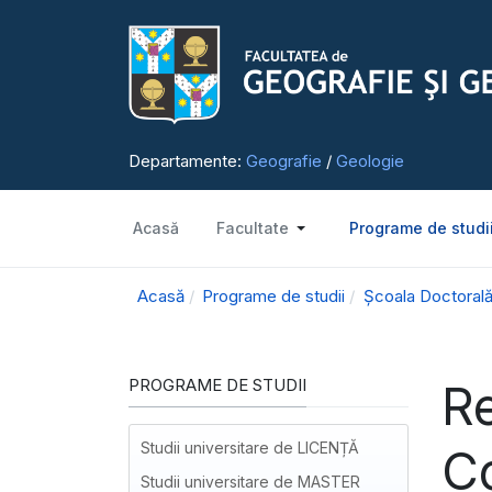
Departamente:
Geografie
/
Geologie
Acasă
Facultate
Programe de studi
Acasă
Programe de studii
Școala Doctorală
PROGRAME DE STUDII
Re
Studii universitare de LICENȚĂ
Co
Studii universitare de MASTER