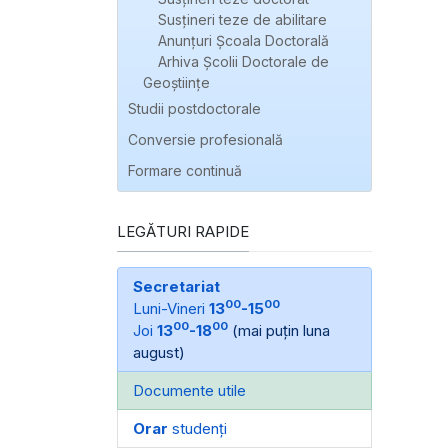
Susțineri teze de abilitare
Anunțuri Școala Doctorală
Arhiva Școlii Doctorale de
Geoștiințe
Studii postdoctorale
Conversie profesională
Formare continuă
LEGĂTURI RAPIDE
Secretariat
00
00
Luni-Vineri
13
-15
00
00
Joi
13
-18
(mai puțin luna
august)
Documente utile
Orar
studenți