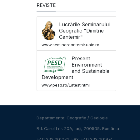
REVISTE
Lucrările Seminarului
Geografic "Dimitrie
Cantemir"
www.seminarcantemir.uaic.ro
Present
Environment
and Sustainable
Development
www.pesd.ro/Latest.html
Departamente:
Geografie
/
Geologie
Bd. Carol I nr. 20A, Iași, 700505, România
+40 232 201074, Fax: +40 232 201874