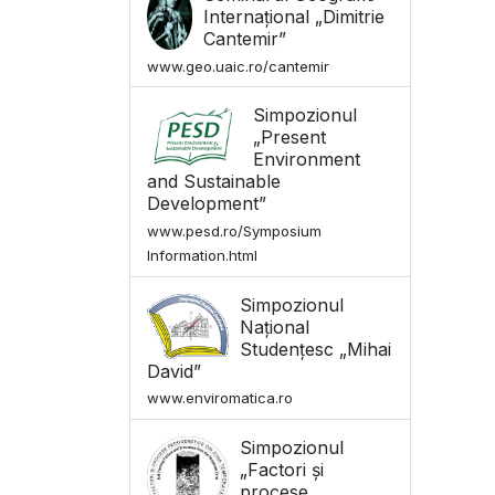
Internațional „Dimitrie
Cantemir”
www.geo.uaic.ro/cantemir
Simpozionul
„Present
Environment
and Sustainable
Development”
www.pesd.ro/Symposium
Information.html
Simpozionul
Național
Studențesc „Mihai
David”
www.enviromatica.ro
Simpozionul
„Factori și
procese