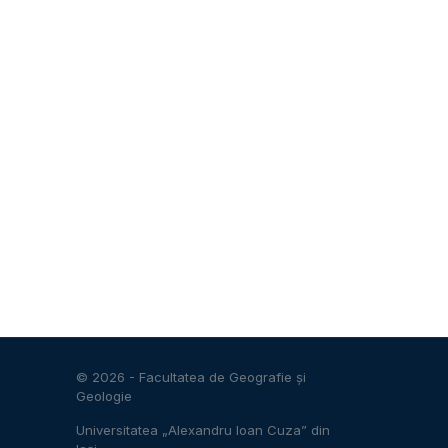
© 2026 -
Facultatea de Geografie și
Geologie
Universitatea „Alexandru Ioan Cuza” din