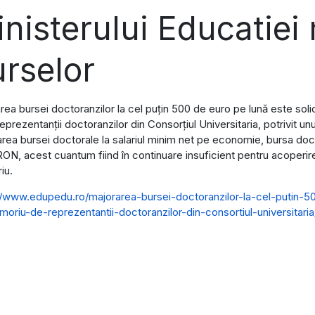
nisterului Educatiei
rselor
rea bursei doctoranzilor la cel puțin 500 de euro pe lună este solic
reprezentanții doctoranzilor din Consorțiul Universitaria, potrivit 
area bursei doctorale la salariul minim net pe economie, bursa docto
RON, acest cuantum fiind în continuare insuficient pentru acoperire
iu.
//www.edupedu.ro/majorarea-bursei-doctoranzilor-la-cel-putin-500
oriu-de-reprezentantii-doctoranzilor-din-consortiul-universitaria