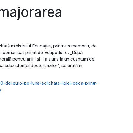
 majorarea
itată ministrului Educației, printr-un memoriu, de
unui comunicat primit de Edupedu.ro. „După
rală pentru anii I și II a ajuns la un cuantum de
a subzistenței doctoranzilor”, se arată în
-de-euro-pe-luna-solicitata-ligiei-deca-printr-
/