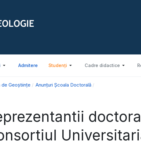
i
Admitere
Studenți
Cadre didactice
R
 de Geoștiințe
Anunțuri Școala Doctorală
prezentantii doctora
nsortiul Universitari