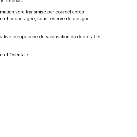
ts retenus.
mation sera transmise par courriel après
ble et encouragée, sous réserve de désigner
tiative européenne de valorisation du doctorat et
 et Orientale.