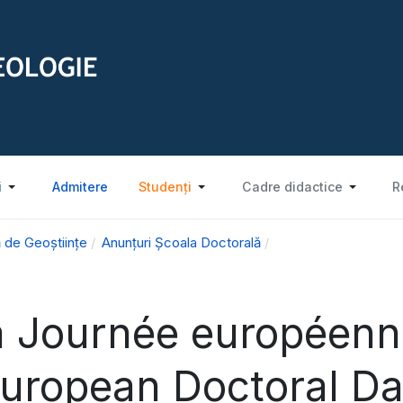
i
Admitere
Studenți
Cadre didactice
R
 de Geoștiințe
Anunțuri Școala Doctorală
a Journée européenn
European Doctoral Da