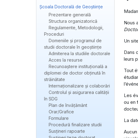
Școala Doctorală de Geoștiințe
Madam
Prezentare generală
Structura organizatorică
Nous a
Regulamente, Metodologii,
Doctor
Proceduri
Domeniile și programul de
Un site
studii doctorale în geoștiințe
Dans c
Admiterea la studiile doctorale
leurs 
Acces la resurse
Recunoaștere instituțională a
Tout é
diplomei de doctor obținută în
étudia
străinătate
l’évén
Internaționalizare și colaborări
Controlul și asigurarea calității
Les év
în SDG
ou en 
Plan de învățământ
docteu
Orar/Grafice
Formulare
La dat
Procedură finalizare studii
Susțineri rapoarte
Aucun 
Susțineri teze doctorat