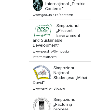
Internațional „Dimitrie
Cantemir”
www.geo.uaic.ro/cantemir
Simpozionul
„Present
Environment
and Sustainable
Development”
www.pesd.ro/Symposium
Information.html
Simpozionul
Național
Studențesc „Mihai
David”
www.enviromatica.ro
Simpozionul
„Factori și
procese