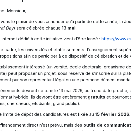
e, Monsieur,
vons le plaisir de vous annoncer qu’à partir de cette année, la J
al Day
) sera célébrée chaque
13 mai.
 internet dédié à cette initiative vient d’être lancé :
https://www.e
e cadre, les universités et établissements d’enseignement supéri
propositions afin de participer à ce dispositif de célébration et de
tablissement intéressé (université, école doctorale, organisme de
nte) peut proposer un projet, sous réserve de s’inscrire sur la pl
ement par son représentant légal ou une personne dûment manda
énements devront se tenir le 13 mai 2026, ou à une date proche, et
format hybride. Ils devront être entièrement
gratuits
et pourront 
rs, chercheurs, étudiants, grand public).
e limite de dépôt des candidatures est fixée au
15 février 2026.
financement direct n’est prévu, mais des
outils de communicati