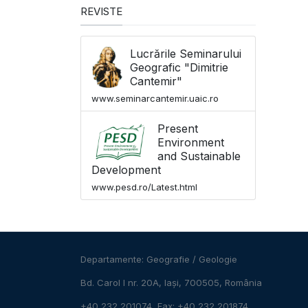
REVISTE
Lucrările Seminarului
Geografic "Dimitrie
Cantemir"
www.seminarcantemir.uaic.ro
Present
Environment
and Sustainable
Development
www.pesd.ro/Latest.html
Departamente:
Geografie
/
Geologie
Bd. Carol I nr. 20A, Iași, 700505, România
+40 232 201074, Fax: +40 232 201874