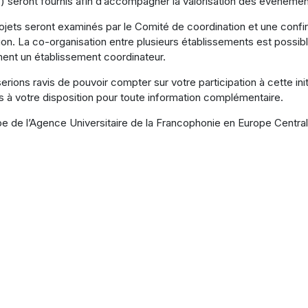
s) seront fournis afin d’accompagner la valorisation des événemen
ojets seront examinés par le Comité de coordination et une confir
tion. La co-organisation entre plusieurs établissements est possi
ment un établissement coordinateur.
erions ravis de pouvoir compter sur votre participation à cette ini
s à votre disposition pour toute information complémentaire.
pe de l’Agence Universitaire de la Francophonie en Europe Centrale