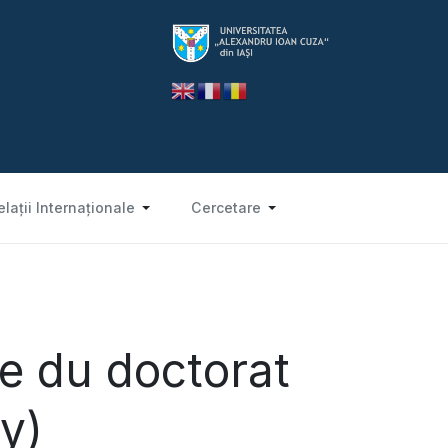
elații Internaționale
Cercetare
e du doctorat
y)