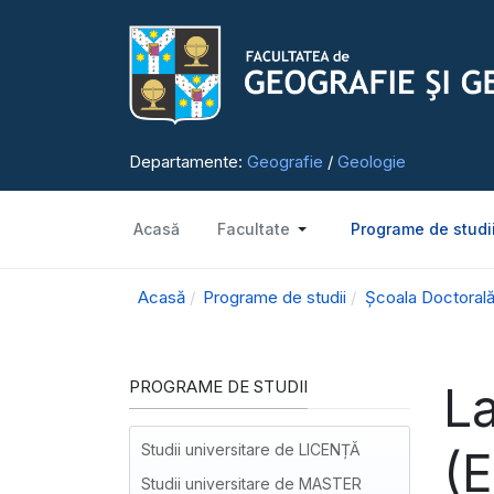
Departamente:
Geografie
/
Geologie
Acasă
Facultate
Programe de studi
Acasă
Programe de studii
Școala Doctorală
PROGRAME DE STUDII
L
Studii universitare de LICENȚĂ
(
Studii universitare de MASTER