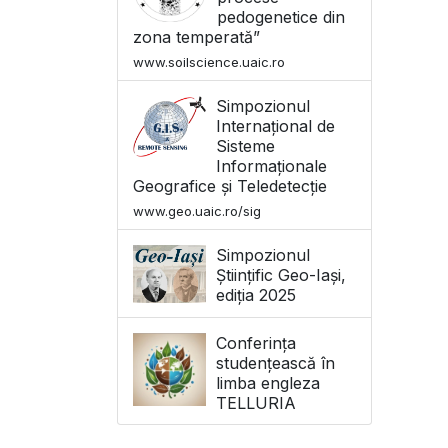
pedogenetice din
zona temperată”
www.soilscience.uaic.ro
Simpozionul
Internațional de
Sisteme
Informaționale
Geografice și Teledetecție
www.geo.uaic.ro/sig
Simpozionul
Științific Geo-Iași,
ediția 2025
Conferința
studențească în
limba engleza
TELLURIA