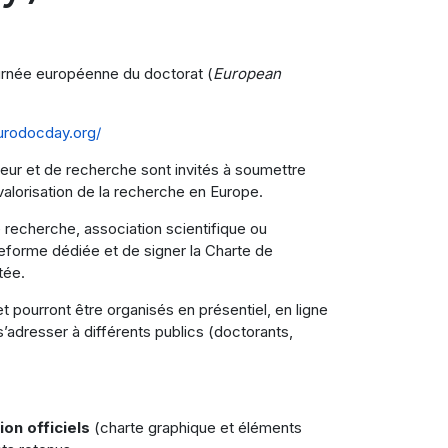
ournée européenne du doctorat (
European
urodocday.org/
eur et de recherche sont invités à soumettre
 valorisation de la recherche en Europe.
 recherche, association scientifique ou
ateforme dédiée et de signer la Charte de
tée.
 pourront être organisés en présentiel, en ligne
s’adresser à différents publics (doctorants,
on officiels
(charte graphique et éléments