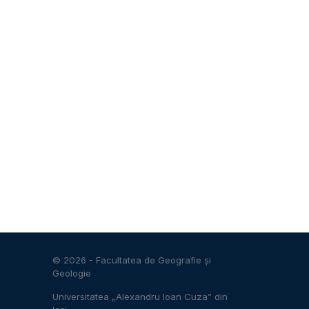
© 2026 -
Facultatea de Geografie și
Geologie
Universitatea „Alexandru Ioan Cuza” din