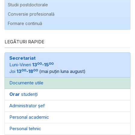
Studii postdoctorale
Conversie profesională
Formare continuă
LEGĂTURI RAPIDE
Secretariat
00
00
Luni-Vineri
13
-15
00
00
Joi
13
-18
(mai puțin luna august)
Documente utile
Orar
studenți
Administrator șef
Personal academic
Personal tehnic