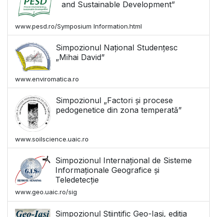
and Sustainable Development”
www.pesd.ro/Symposium Information.html
Simpozionul Național Studențesc
„Mihai David”
www.enviromatica.ro
Simpozionul „Factori și procese
pedogenetice din zona temperată”
www.soilscience.uaic.ro
Simpozionul Internațional de Sisteme
Informaționale Geografice și
Teledetecție
www.geo.uaic.ro/sig
Simpozionul Științific Geo-Iași, ediția