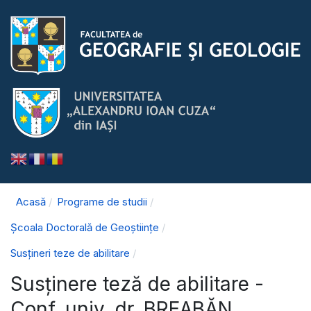
Acasă
Programe de studii
Școala Doctorală de Geoștiințe
Susțineri teze de abilitare
Susținere teză de abilitare -
Conf. univ. dr. BREABĂN