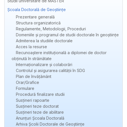
Studii universitare de MASTER
Școala Doctorală de Geoștiințe
Prezentare generală
Structura organizatorică
Regulamente, Metodologii, Proceduri
Domeniile și programul de studii doctorale în geoștiințe
Admiterea la studiile doctorale
Acces la resurse
Recunoaștere instituțională a diplomei de doctor
obținută în străinătate
Internaționalizare și colaborări
Controlul și asigurarea calității în SDG
Plan de învățământ
Orar/Grafice
Formulare
Procedură finalizare studii
Susțineri rapoarte
Susțineri teze doctorat
Susțineri teze de abilitare
Anunțuri Școala Doctorală
Arhiva Școlii Doctorale de Geoștiințe