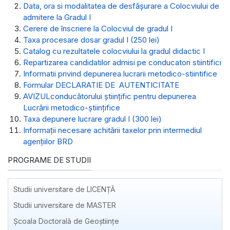
Data, ora si modalitatea de desfăşurare a Colocviului de
admitere la Gradul I
Cerere de înscriere la Colocviul de gradul I
Taxa procesare dosar gradul I (250 lei)
Catalog cu rezultatele colocviului la gradul didactic I
Repartizarea candidatilor admisi pe conducatori stiintifici
Informatii privind depunerea lucrarii metodico-stiintifice
Formular DECLARATIE DE AUTENTICITATE
AVIZULconducătorului ştiinţific pentru depunerea
Lucrării metodico-ştiinţifice
Taxa depunere lucrare gradul I (300 lei)
Informaţii necesare achitării taxelor prin intermediul
agenţiilor BRD
PROGRAME DE STUDII
Studii universitare de LICENȚĂ
Studii universitare de MASTER
Școala Doctorală de Geoștiințe