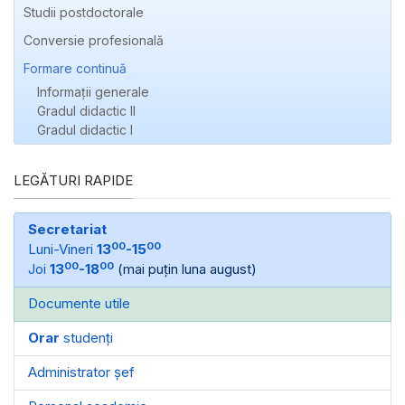
Studii postdoctorale
Conversie profesională
Formare continuă
Informaţii generale
Gradul didactic II
Gradul didactic I
LEGĂTURI RAPIDE
Secretariat
00
00
Luni-Vineri
13
-15
00
00
Joi
13
-18
(mai puțin luna august)
Documente utile
Orar
studenți
Administrator șef