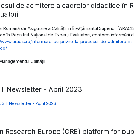
esul de admitere a cadrelor didactice în R
uatori
a Română de Asigurare a Calității în Învățământul Superior (ARACI
ce în Registrul Național de Experți Evaluatori, conform informării d
//www.aracis.ro/informare-cu-privire-la-procesul-de-admitere-in-r
ice/
.
 Managementul Calității
 Newsletter - April 2023
ST Newsletter - April 2023
 Research Europe (ORE) platform for publ