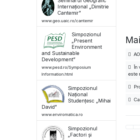
Seminarul Geografic
Internațional „Dimitrie
Cantemir”
www.geo.uaic.ro/cantemir
Simpozionul
Mai
„Present
Environment
and Sustainable
AOS
Development”
În 
www.pesd.ro/Symposium
este 
Information.html
Pro
Simpozionul
Național
Cat
Studențesc „Mihai
David”
www.enviromatica.ro
Simpozionul
„Factori și