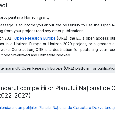
ect
rticipant in a Horizon grant,
essage is to inform you about the possibility to use the Open 
ing from your project (and any other publications).
ch 2021,
Open Research Europe
(ORE), the EC's open access pub
ner in a Horizon Europe or Horizon 2020 project, or a grantee 
wska-Curie action, ORE is a destination for publishing your re
 it peer-reviewed and ultimately indexed.
te mai mult: Open Research Europe (ORE) platform for publication
ndarul competițiilor Planului Național de 
(2022-2027)
lendarul competițiilor Planului Național de Cercetare Dezvoltare ș