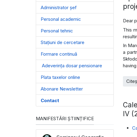
proj
Administrator șef
Personal academic
Dear pa
This m
Personal tehnic
result
Stațiuni de cercetare
In Mar
a part
Formare continuă
Skłodo
Adeverința dosar pensionare
having
Plata taxelor online
Citeș
Abonare Newsletter
Contact
Cale
IV 
MANIFESTĂRI ȘTIINȚIFICE
Ca