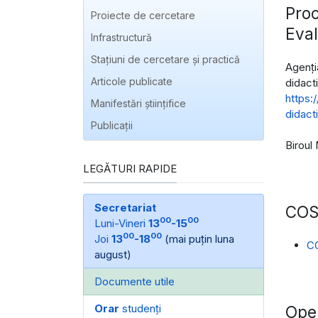
Proc
Proiecte de cercetare
Eval
Infrastructură
Stațiuni de cercetare și practică
Agenți
Articole publicate
didacti
https:
Manifestări ştiinţifice
didact
Publicaţii
Biroul
LEGĂTURI RAPIDE
Secretariat
COST
00
00
Luni-Vineri
13
-15
00
00
Joi
13
-18
(mai puțin luna
CO
august)
Documente utile
Orar
studenți
Open