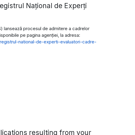
egistrul Național de Experți
S) lansează procesul de admitere a cadrelor
isponibile pe pagina agenției, la adresa:
egistrul-national-de-experti-evaluatori-cadre-
ications resulting from your