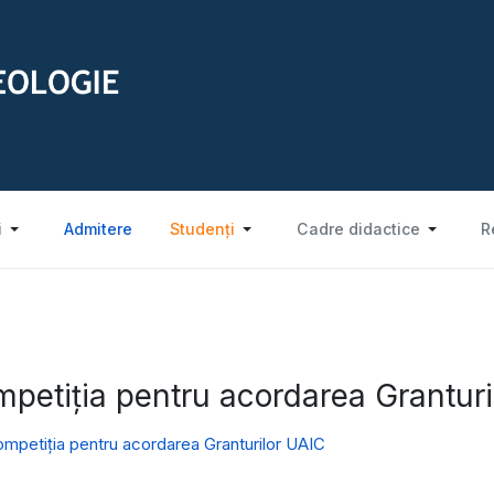
i
Admitere
Studenți
Cadre didactice
R
petiția pentru acordarea Granturi
mpetiția pentru acordarea Granturilor UAIC