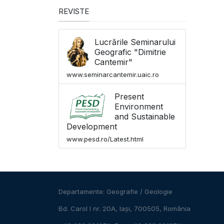
REVISTE
Lucrările Seminarului
Geografic "Dimitrie
Cantemir"
www.seminarcantemir.uaic.ro
Present
Environment
and Sustainable
Development
www.pesd.ro/Latest.html
Departamente:
Geografie
/
Geologie
Bd. Carol I nr. 20A, Iași, 700505, România