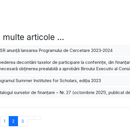
 multe articole …
R anunță lansarea Programului de Cercetare 2023-2024
vederea decontării taxelor de participare la conferințe, din finanțar
necesară obținerea prealabilă a aprobării Biroului Executiv al Consil
gramul Summer Institutes for Scholars, ediția 2023
alogul surselor de finanțare – Nr. 27 (octombrie 2021), publicat 
1
2
3