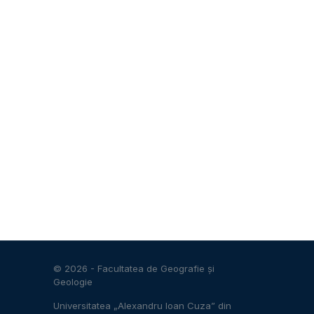
© 2026 -
Facultatea de Geografie și
Geologie
Universitatea „Alexandru Ioan Cuza” din