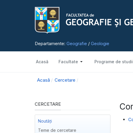
Departamente:
Geografie
/
Geologie
Acasă
Facultate
Programe de studi
Acasă
Cercetare
CERCETARE
Com
Co
Noutăți
Teme de cercetare