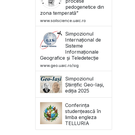
procese
pedogenetice din
zona temperată”
www.soilscience.uaic.ro
Simpozionul
Internațional de
Sisteme
Informaționale
Geografice și Teledetecție
www.geo.uaic.ro/sig
Simpozionul
Științific Geo-Iași,
ediția 2025
Conferința
studențească în
limba engleza
TELLURIA