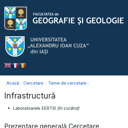
Acasă
Cercetare
Teme de cercetare
Infrastructură
Laboratoarele EERTIS
(în curând)
Prezentare generală Cercetare