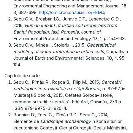
Environmental Engineering and Management Journal,
15
,
3, 687-698,
http://omicron.ch.tuiasi.ro/EEMJ/
Secu C.V., Breaban I.G., Juravle D.T., Lesenciuc C.D.,
2016,
Human impact of urban soil properties from
Bahlui floodplain, Iasi, Romania
, Journal of
Environmental Protection and Ecology,
17
, 1, p. 154-163.
Secu C.V., Minea I., Stoleriu I., 2015,
Geostatistical
modeling of water infiltration in urban soils
, Carpathian
Journal of Earth and Environmentall Sciences,
10
, 4, 95-
104.
Capitole de carte
Secu C., Pîrnău R., Roșca B., Filip M., 2015,
Cercetări
pedologice în proximitatea cetății Soroca
, p. 87-97, în
Musteață S coord., 2015, Cetatea Soroca-Istorie,
memorie și tradiție seculară, Edit Arc, Chișinău, 279 p.
ISBN 979-9975-61-926-4.
Boghian D., Enea C., Pîrnău R.D., Secu C., 2014,
Elemente de
Landscape archaeology
în zona siturilor
cucuteniene Costești-Cier și Giurgești-Dealul Mănăstirii,