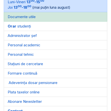
00
00
Luni-Vineri
13
-15
00
00
Joi
13
-18
(mai puțin luna august)
Documente utile
Orar
studenți
Administrator șef
Personal academic
Personal tehnic
Stațiuni de cercetare
Formare continuă
Adeverința dosar pensionare
Plata taxelor online
Abonare Newsletter
Contact