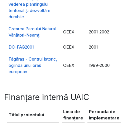
vederea planningului
teritorial şi dezvoltării
durabile
Crearea Parcului Natural
CEEX
2001-2002
Vânători-Neamț
DC-FAG2001
CEEX
2001
Făgăraş - Centrul Istoric,
oglinda unui oraş
CEEX
1999-2000
european
Finanțare internă UAIC
Linia de
Perioada de
Titlul proiectului
finanțare
implementare