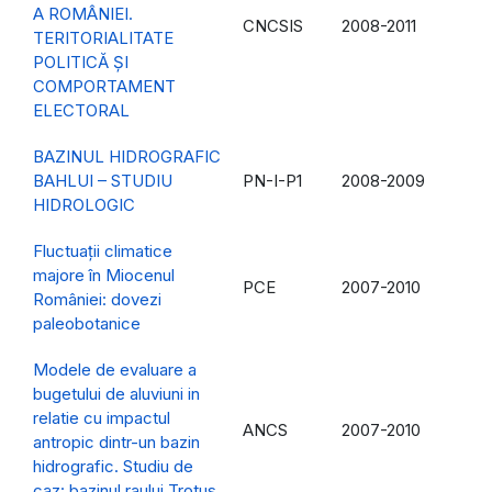
A ROMÂNIEI.
CNCSIS
2008-2011
TERITORIALITATE
POLITICĂ ŞI
COMPORTAMENT
ELECTORAL
BAZINUL HIDROGRAFIC
BAHLUI – STUDIU
PN-I-P1
2008-2009
HIDROLOGIC
Fluctuații climatice
majore în Miocenul
PCE
2007-2010
României: dovezi
paleobotanice
Modele de evaluare a
bugetului de aluviuni in
relatie cu impactul
ANCS
2007-2010
antropic dintr-un bazin
hidrografic. Studiu de
caz: bazinul raului Trotus