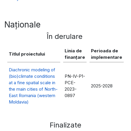
Naționale
În derulare
Linia de
Perioada de
Titlul proiectului
finanțare
implementare
Diachronic modeling of
(bio)climate conditions
PN-IV-P1-
at a fine spatial scale in
PCE-
2025-2028
the main cities of North-
2023-
East Romania (western
0897
Moldavia)
Finalizate