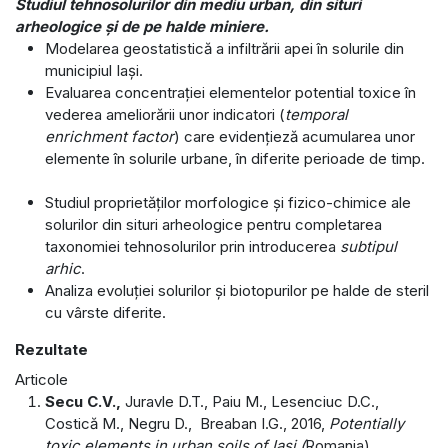
Studiul tehnosolurilor din mediu urban, din situri
arheologice și de pe halde miniere.
Modelarea geostatistică a infiltrării apei în solurile din
municipiul Iași.
Evaluarea concentrației elementelor potential toxice în
vederea ameliorării unor indicatori (
temporal
enrichment factor
) care evidențieză acumularea unor
elemente în solurile urbane, în diferite perioade de timp.
Studiul proprietăților morfologice și fizico-chimice ale
solurilor din situri arheologice pentru completarea
taxonomiei tehnosolurilor prin introducerea
subtipul
arhic
.
Analiza evoluției solurilor și biotopurilor pe halde de steril
cu vârste diferite.
Rezultate
Articole
Secu C.V.,
Juravle D.T., Paiu M., Lesenciuc D.C.,
Costică M., Negru D., Breaban I.G., 2016,
Potentially
toxic elements in urban soils of Iasi (
Romania),