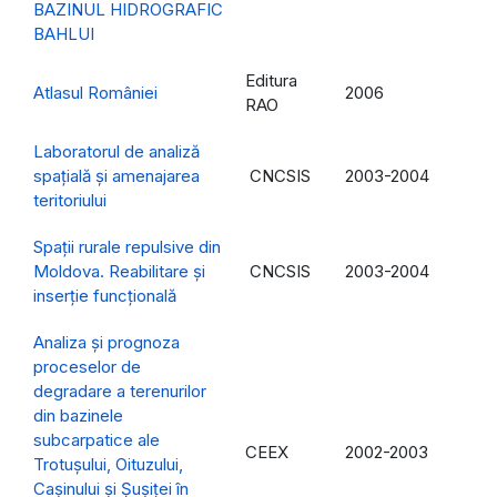
BAZINUL HIDROGRAFIC
BAHLUI
Editura
Atlasul României
2006
RAO
Laboratorul de analiză
spaţială şi amenajarea
CNCSIS
2003-2004
teritoriului
Spaţii rurale repulsive din
Moldova. Reabilitare şi
CNCSIS
2003-2004
inserţie funcţională
Analiza şi prognoza
proceselor de
degradare a terenurilor
din bazinele
subcarpatice ale
CEEX
2002-2003
Trotuşului, Oituzului,
Caşinului şi Şuşiţei în