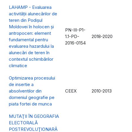
LAHAMP - Evaluarea
activităţii alunecărilor de
teren din Podișul
Moldovei în holocen şi
PN-III-P1-
antropocen: element
1.1-PD-
2018-2020
fundamental pentru
2016-0154
evaluarea hazardului la
alunecări de teren în
contextul schimbărilor
climatice
Optimizarea procesului
de insertie a
absolventilor din
CEEX
2010-2013
domeniul geografie pe
piata fortei de munca
MUTAŢII ÎN GEOGRAFIA
ELECTORALĂ
POSTREVOLUŢIONARĂ