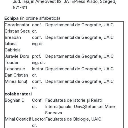
Jud. Iași, în Arheovest II2, JATEPress Kiado, Szeged,
571-611
Echipa
(în ordine alfabetică)
Coordonator
conf.
Departamentul de Geografie, UAIC
Cristian Secu
dr.
Breabăn
conf.
Departamentul de Geografie, UAIC
Iuliana
ing dr.
Gabriela
Juravle Doru
prof.
Departamentul de Geografie, UAIC
Toader
ing. dr.
Lesenciuc
lector
Departamentul de Geografie, UAIC
Dan Cristian
dr.
Minea Ionuț
conf.
Departamentul de Geografie, UAIC
dr.
colaboratori
Boghian D
Conf.
Facultatea de Istorie și Relații
dr.
Internaționale, Univ.Ștefan cel Mare
Suceava
Mihai Costică
Lector
Facultatea de Biologie, UAIC
dr.