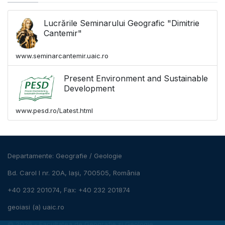
Lucrările Seminarului Geografic "Dimitrie
Cantemir"
www.seminarcantemir.uaic.ro
Present Environment and Sustainable
Development
www.pesd.ro/Latest.html
Departamente:
Geografie
/
Geologie
Bd. Carol I nr. 20A, Iași, 700505, România
+40 232 201074, Fax: +40 232 201874
geoiasi (a) uaic.ro
© 2026 -
Facultatea de Geografie și Geologie