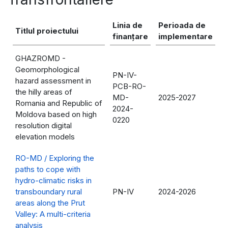
Linia de
Perioada de
Titlul proiectului
finanțare
implementare
GHAZROMD -
Geomorphological
PN-IV-
hazard assessment in
PCB-RO-
the hilly areas of
MD-
2025-2027
Romania and Republic of
2024-
Moldova based on high
0220
resolution digital
elevation models
RO-MD / Exploring the
paths to cope with
hydro-climatic risks in
transboundary rural
PN-IV
2024-2026
areas along the Prut
Valley: A multi-criteria
analysis