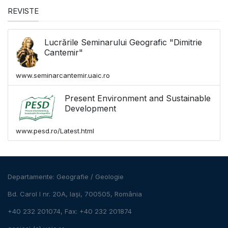
REVISTE
Lucrările Seminarului Geografic "Dimitrie
Cantemir"
www.seminarcantemir.uaic.ro
Present Environment and Sustainable
Development
www.pesd.ro/Latest.html
Departamente:
Geografie
/
Geologie
Bd. Carol I nr. 20A, Iași, 700505, România
+40 232 201074, Fax: +40 232 201874