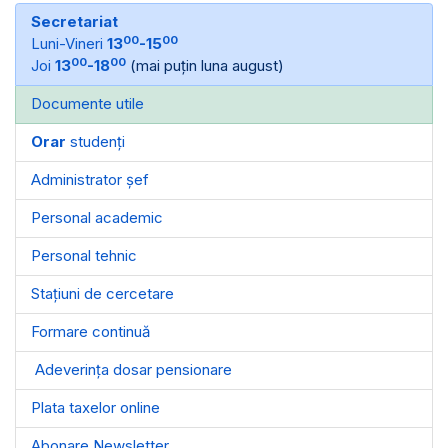
Secretariat
00
00
Luni-Vineri
13
-15
00
00
Joi
13
-18
(mai puțin luna august)
Documente utile
Orar
studenți
Administrator șef
Personal academic
Personal tehnic
Stațiuni de cercetare
Formare continuă
Adeverința dosar pensionare
Plata taxelor online
Abonare Newsletter