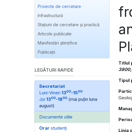
fr
Proiecte de cercetare
Infrastructură
a
Stațiuni de cercetare și practică
Articole publicate
Pl
Manifestări ştiinţifice
Publicaţii
Titlul
3800,
LEGĂTURI RAPIDE
Tipul 
Secretariat
Parti
00
00
Luni-Vineri
13
-15
Geolog
00
00
Joi
13
-18
(mai puțin luna
august)
Manag
Documente utile
Perio
Orar
studenți
Linia 