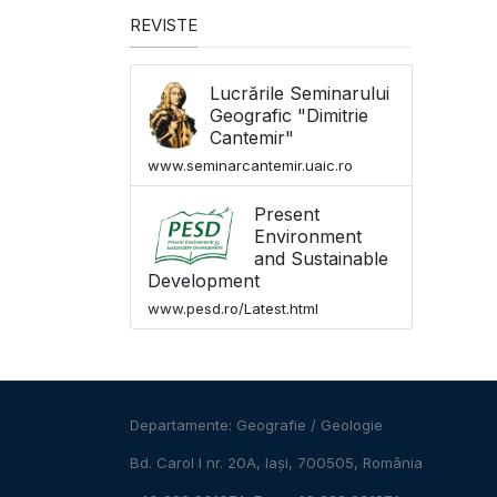
REVISTE
Lucrările Seminarului
Geografic "Dimitrie
Cantemir"
www.seminarcantemir.uaic.ro
Present
Environment
and Sustainable
Development
www.pesd.ro/Latest.html
Departamente:
Geografie
/
Geologie
Bd. Carol I nr. 20A, Iași, 700505, România