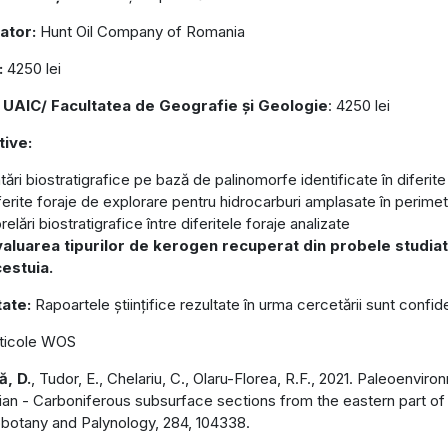
ator:
Hunt Oil Company of Romania
:
4250 lei
 UAIC/ Facultatea de Geografie și Geologie
: 4250 lei
tive:
tări biostratigrafice pe bază de palinomorfe identificate în diferit
ferite foraje de explorare pentru hidrocarburi amplasate în perimet
relări biostratigrafice între diferitele foraje analizate
aluarea tipurilor de kerogen recuperat din probele studiate
estuia.
tate:
Rapoartele științifice rezultate în urma cercetării sunt confid
ticole WOS
ă, D.
, Tudor, E., Chelariu, C., Olaru-Florea, R.F., 2021. Paleoenviro
an - Carboniferous subsurface sections from the eastern part o
botany and Palynology, 284, 104338.