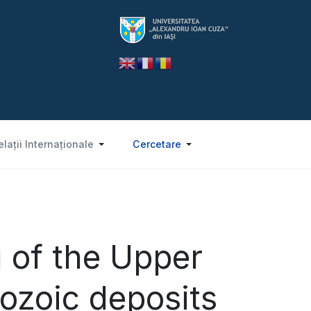
elații Internaționale
Cercetare
g of the Upper
ozoic deposits