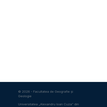
© 2026 -
Facultatea de Geografie și
Geologie
Universitatea „Alexandru Ioan Cuza” din