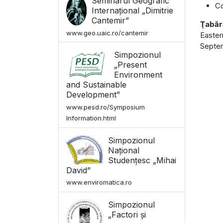
Seminarul Geografic
Co
Internațional „Dimitrie
Cantemir”
Ţabăr
www.geo.uaic.ro/cantemir
Easter
Septem
Simpozionul
„Present
Environment
and Sustainable
Development”
www.pesd.ro/Symposium
Information.html
Simpozionul
Național
Studențesc „Mihai
David”
www.enviromatica.ro
Simpozionul
„Factori și