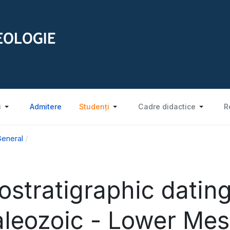
i
Admitere
Studenți
Cadre didactice
R
eneral
ostratigraphic datin
aleozoic - Lower Mes