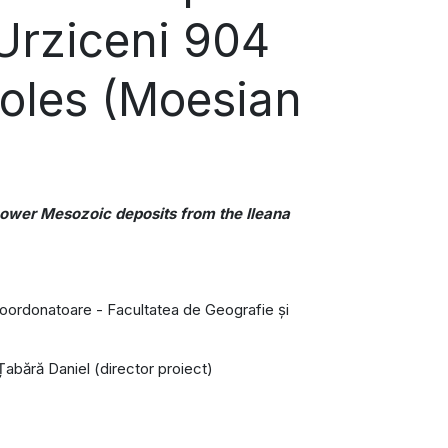
 Urziceni 904
oles (Moesian
 Lower Mesozoic deposits from the Ileana
coordonatoare - Facultatea de Geografie și
 Țabără Daniel (director proiect)