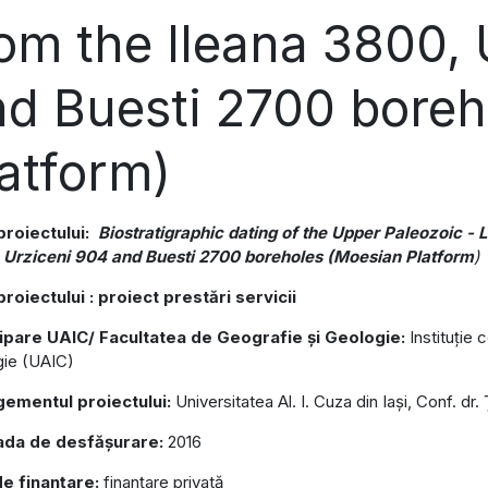
om the Ileana 3800,
nd Buesti 2700 boreh
atform)
 proiectului:
Biostratigraphic dating of the Upper Paleozoic -
 Urziceni 904 and Buesti 2700 boreholes (Moesian Platform
)
proiectului : proiect prestări servicii
cipare UAIC/ Facultatea de Geografie și Geologie:
Instituție 
ie (UAIC)
ementul proiectului:
Universitatea Al. I. Cuza din Iași, Conf. dr.
ada de desfășurare:
2016
de finanțare:
finanțare privată