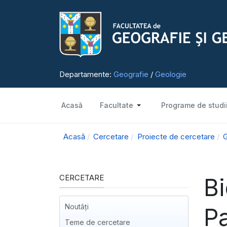
Departamente:
Geografie
/
Geologie
Acasă
Facultate
Programe de studi
Acasă
Cercetare
Proiecte de cercetare
G
CERCETARE
Bi
Noutăți
P
Teme de cercetare