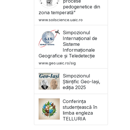
procese
pedogenetice din
zona temperată”
www.soilscience.uaic.ro
Simpozionul
Internațional de
Sisteme
Informaționale
Geografice și Teledetecție
www.geo.uaic.ro/sig
Simpozionul
Științific Geo-Iași,
ediția 2025
Conferința
studențească în
limba engleza
TELLURIA