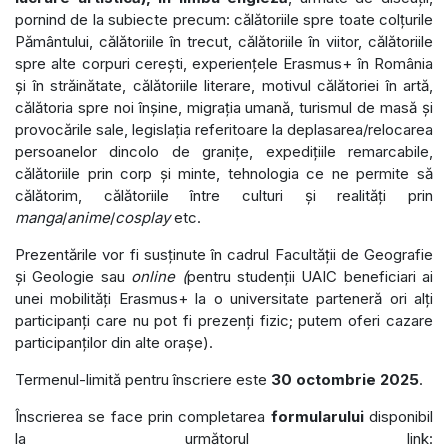
pornind de la subiecte precum: călătoriile spre toate colțurile
Pământului, călătoriile în trecut, călătoriile în viitor, călătoriile
spre alte corpuri cerești, experiențele Erasmus+ în România
și în străinătate, călătoriile literare, motivul călătoriei în artă,
călătoria spre noi înșine, migrația umană, turismul de masă și
provocările sale, legislația referitoare la deplasarea/relocarea
persoanelor dincolo de granițe, expedițiile remarcabile,
călătoriile prin corp și minte, tehnologia ce ne permite să
călătorim, călătoriile între culturi și realități prin
manga
/
anime
/
cosplay
etc.
Prezentările vor fi susținute în cadrul Facultății de Geografie
și Geologie sau
online (
pentru studenții UAIC beneficiari ai
unei mobilități Erasmus+ la o universitate parteneră ori alți
participanți care nu pot fi prezenți fizic; putem oferi cazare
participanților din alte orașe).
Termenul-limită pentru înscriere este
30 octombrie 2025
.
Înscrierea se face prin completarea
formularului
disponibil
la următorul link: