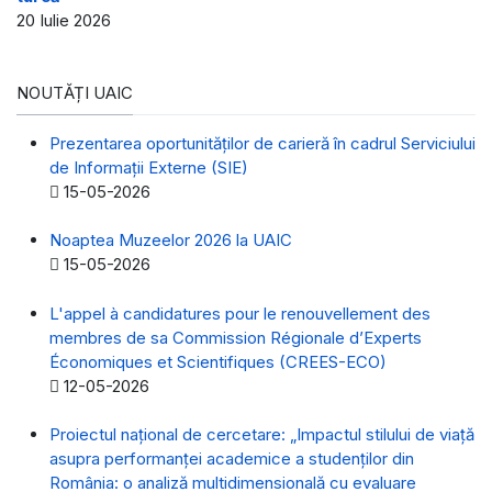
20 Iulie 2026
NOUTĂȚI UAIC
Prezentarea oportunităților de carieră în cadrul Serviciului
de Informații Externe (SIE)
Detalii
15-05-2026
Noaptea Muzeelor 2026 la UAIC
Detalii
15-05-2026
L'appel à candidatures pour le renouvellement des
membres de sa Commission Régionale d’Experts
Économiques et Scientifiques (CREES-ECO)
Detalii
12-05-2026
Proiectul național de cercetare: „Impactul stilului de viață
asupra performanței academice a studenților din
România: o analiză multidimensională cu evaluare