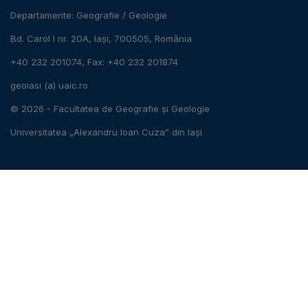
Departamente:
Geografie
/
Geologie
Bd. Carol I nr. 20A, Iași, 700505, România
+40 232 201074, Fax: +40 232 201874
geoiasi (a) uaic.ro
© 2026 -
Facultatea de Geografie și Geologie
Universitatea „Alexandru Ioan Cuza” din Iași