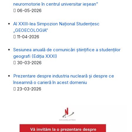
neuromotorie în centrul universitar ieșean”
Detalii
06-05-2026
Al XXIII-lea Simpozion Naţional Studenţesc
„GEOECOLOGIA”
Detalii
11-04-2026
Sesiunea anuală de comunicări științifice a studenților
geografi (Ediția XXXI)
Detalii
30-03-2026
Prezentare despre industria nucleară și despre ce
înseamnă o carieră în acest domeniu
Detalii
23-03-2026