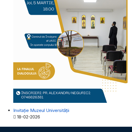
Invitație Muzeul Universității
Detalii
18-02-2026