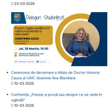
Detalii
23-03-2026
Ceremonia de decernare a titlului de Doctor Honoris
Causa al UAIC doamnei Ana Blandiana
Detalii
10-03-2026
Conferința „Poezie și proză sau despre ce se vede în
oglindă”
Detalii
10-03-2026