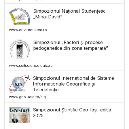
Simpozionul Național Studențesc
„Mihai David”
www.enviromatica.ro
Simpozionul „Factori și procese
pedogenetice din zona temperată”
www.soilscience.uaic.ro
Simpozionul Internațional de Sisteme
Informaționale Geografice și
Teledetecție
www.geo.uaic.ro/sig
Simpozionul Științific Geo-Iași, ediția
2025