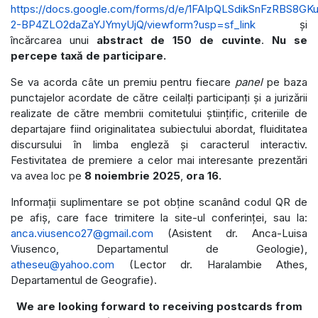
https://docs.google.com/forms/d/e/1FAIpQLSdikSnFzRBS8G
2-BP4ZLO2daZaYJYmyUjQ/viewform?usp=sf_link
și
încărcarea unui
abstract de 150 de cuvinte
.
Nu se
percepe
taxă de participare.
Se va acorda câte un premiu pentru fiecare
panel
pe baza
punctajelor acordate de către ceilalți participanți și a jurizării
realizate de către membrii comitetului științific, criteriile de
departajare fiind originalitatea subiectului abordat, fluiditatea
discursului în limba engleză și caracterul interactiv.
Festivitatea de premiere a celor mai interesante prezentări
va avea loc pe
8 noiembrie
2025
,
ora 16.
Informații suplimentare se pot obține scanând codul QR de
pe afiș, care face trimitere la site-ul conferinței, sau la:
anca.viusenco27@gmail.com
(Asistent dr. Anca-Luisa
Viusenco, Departamentul de Geologie),
atheseu@yahoo.com
(Lector dr. Haralambie Athes,
Departamentul de Geografie).
We are looking forward to receiving postcards from