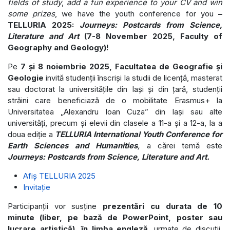
fields of study
,
add a fun experience to your CV and win
some prizes
, we have the youth conference for you
–
TELLURIA 2025:
Journeys: Postcards from Science,
Literature and Art
(7-8 November 2025, Faculty of
Geography and Geology)!
Pe
7 și 8 noiembrie 2025, Facultatea de Geografie și
Geologie
invită studenții înscriși la studii de licență, masterat
sau doctorat la universitățile din Iași și din țară, studenții
străini care beneficiază de o mobilitate Erasmus+ la
Universitatea „Alexandru Ioan Cuza” din Iași sau alte
universități, precum și elevii din clasele a 11-a și a 12-a, la a
doua ediție a
TELLURIA International Youth Conference for
Earth Sciences and Humanities
,
a cărei temă este
Journeys: Postcards from Science, Literature and Art.
Afiș TELLURIA 2025
Invitație
Participanții vor
susține
prezentări cu durata de 10
minute (liber, pe bază de PowerPoint, poster sau
lucrare artistică), în limba engleză
, urmate de discuții,