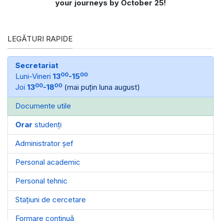
your journeys by October 25!
LEGĂTURI RAPIDE
Secretariat
00
00
Luni-Vineri
13
-15
00
00
Joi
13
-18
(mai puțin luna august)
Documente utile
Orar
studenți
Administrator șef
Personal academic
Personal tehnic
Stațiuni de cercetare
Formare continuă