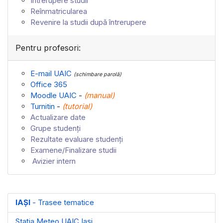
Întrerupere studii
Reînmatricularea
Revenire la studii după întrerupere
Pentru profesori:
E-mail UAIC
(schimbare parolă)
Office 365
Moodle UAIC
-
(
manual
)
Turnitin
-
(
tutorial
)
Actualizare date
Grupe studenți
Rezultate evaluare studenți
Examene/Finalizare studii
Avizier intern
IAȘI
- Trasee tematice
Stația Meteo UAIC Iași