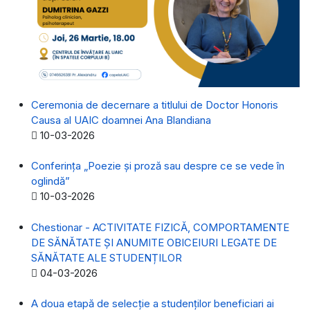
Ceremonia de decernare a titlului de Doctor Honoris
Causa al UAIC doamnei Ana Blandiana
Detalii
10-03-2026
Conferința „Poezie și proză sau despre ce se vede în
oglindă”
Detalii
10-03-2026
Chestionar - ACTIVITATE FIZICĂ, COMPORTAMENTE
DE SĂNĂTATE ȘI ANUMITE OBICEIURI LEGATE DE
SĂNĂTATE ALE STUDENȚILOR
Detalii
04-03-2026
A doua etapă de selecție a studenților beneficiari ai