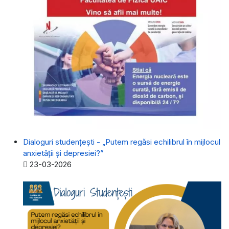
Dialoguri studențești - „Putem regăsi echilibrul în mijlocul
anxietății și depresiei?”
Detalii
23-03-2026