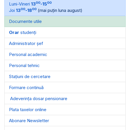
00
00
Luni-Vineri
13
-15
00
00
Joi
13
-18
(mai puțin luna august)
Documente utile
Orar
studenți
Administrator șef
Personal academic
Personal tehnic
Stațiuni de cercetare
Formare continuă
Adeverința dosar pensionare
Plata taxelor online
Abonare Newsletter