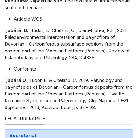
Rezultate:
Rapoartele științifice rezultate în urma cercetării
sunt confidențiale
Articole WOS
Ţabără, D.
, Tudor, E., Chelariu, C., Olaru-Florea, R.F., 2021.
Paleoenvironmental interpretation and palynoflora of
Devonian - Carboniferous subsurface sections from the
eastern part of the Moesian Platform (Romania). Review of
Palaeobotany and Palynology, 284, 104338.
Conferinte
Ţabără D.
, Tudor, E. & Chelariu, C. 2019. Palynology and
palynofacies of Devonian - Carboniferous deposits from the
Eastern part of the Moesian Platform (Romania). Twelfth
Romanian Symposium on Paleontology, Cluj-Napoca, 19-21
September 2019, Abstract book, p. 92 - 93.
LEGĂTURI RAPIDE
Secretariat