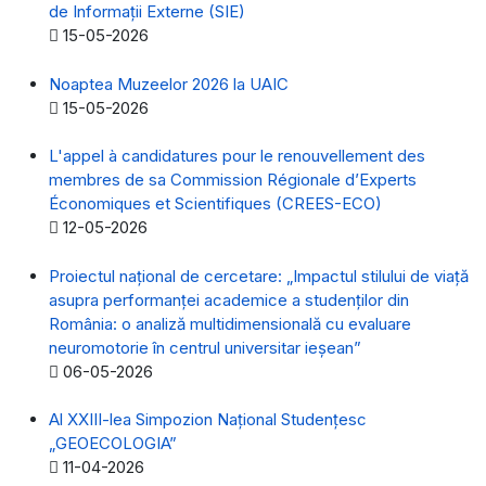
de Informații Externe (SIE)
Detalii
15-05-2026
Noaptea Muzeelor 2026 la UAIC
Detalii
15-05-2026
L'appel à candidatures pour le renouvellement des
membres de sa Commission Régionale d’Experts
Économiques et Scientifiques (CREES-ECO)
Detalii
12-05-2026
Proiectul național de cercetare: „Impactul stilului de viață
asupra performanței academice a studenților din
România: o analiză multidimensională cu evaluare
neuromotorie în centrul universitar ieșean”
Detalii
06-05-2026
Al XXIII-lea Simpozion Naţional Studenţesc
„GEOECOLOGIA”
Detalii
11-04-2026